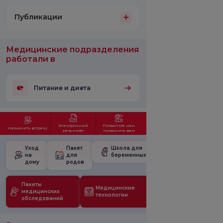
Публикации
Медицинские подразделения
работали в
Питание и диета
Электронный
Позвольте нам
Назначить встречу
результат
позвонить вам
Уход
Пакет
Школа для
на
для
беременных
дому
родов
Пакеты
Медицинские
медицинских
технологии
обследований