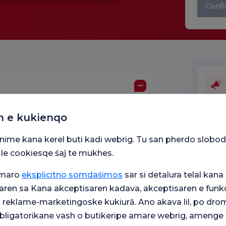
Confi
e
n e kukienqo
Unităț
snime kana kerel buti kadi webrig. Tu san pherdo slobod
 le cookiesqe śaj te mukhes.
umaro
eksplicitno somdaśimos
sar si detalura telal kana 
aren sa Kana akceptisaren kadava, akceptisaren e funkc
j reklame-marketingoske kukiură. Ano akava lil, po drom
 obligatorikane vash o butikeripe amare webrig, amenge 