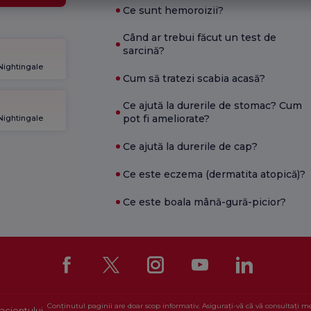
Ce sunt hemoroizii?
Când ar trebui făcut un test de
sarcină?
 Nightingale
Cum să tratezi scabia acasă?
Ce ajută la durerile de stomac? Cum
pot fi ameliorate?
 Nightingale
Ce ajută la durerile de cap?
Ce este eczema (dermatita atopică)?
Ce este boala mână-gură-picior?
Conținutul paginii are doar scop informativ. Asigurați-vă că vă consultați 
acientului