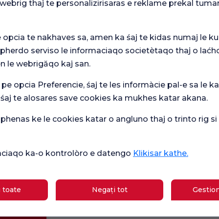
webrig thaj te personalizirisaras e reklame prekal tuma
e opcia te nakhaves sa, amen ka śaj te kidas numaj le ku
 pherdo serviso le informaciaqo societètaqo thaj o laćh
n le webrigăqo kaj san.
Ver
mare
Sondaj general
Che
 pe opcia Preferencie, śaj te les informàcie pal-e sa le ka
de satisfacție
ipasqi
de 
 śaj te alosares save cookies ka mukhes katar akana.
henas ke le cookies katar o angluno thaj o trinto rig s
Sănătate actuală
Școală
ikàciaqo ka-o kontrolòro e datengo
Klikisar kathe.
Ce este bun pentru diaree?
de
gravide
Care sunt simptomele sarcinii?
 toate
Negați tot
Gestion
Care sunt simptomele deficitului de
gii
vitamina B12?
e