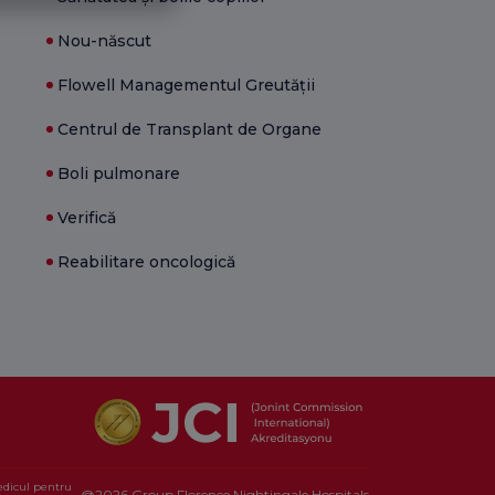
Nou-născut
Flowell Managementul Greutății
Centrul de Transplant de Organe
Boli pulmonare
Verifică
Reabilitare oncologică
medicul pentru
@2026 Group Florence Nightingale Hospitals