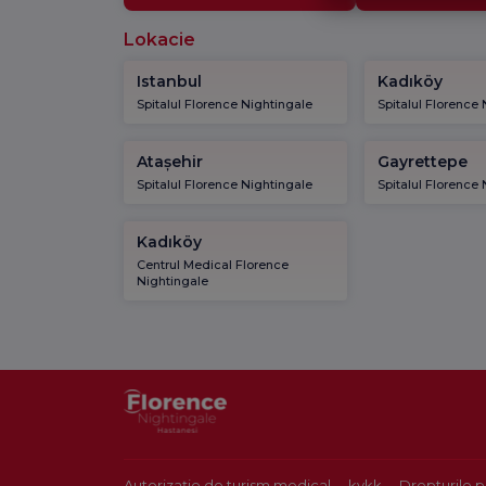
Lokacie
Istanbul
Kadıköy
Spitalul Florence Nightingale
Spitalul Florence
Atașehir
Gayrettepe
Spitalul Florence Nightingale
Spitalul Florence
Kadıköy
Centrul Medical Florence
Nightingale
Autorizație de turism medical
kvkk
Drepturile p