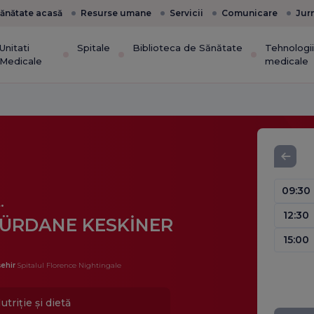
ănătate acasă
Resurse umane
Servicii
Comunicare
Jur
Unitati
Spitale
Biblioteca de Sănătate
Tehnologi
Medicale
medicale
09:30
.
12:30
ÜRDANE KESKİNER
15:00
ehir
Spitalul Florence Nightingale
utriție și dietă