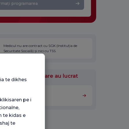
rmați programarea
Medicul nu are contract cu SGK (Instituția de
Securitate Socială) și nici cu TSS.
ile medicale în care au lucrat
ia te dikhes
Nutriție și dietă
klikisaren pe i
ionalne,
 te kidas e
shaj te