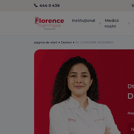
444 0 436
S
Instituţional
Medicii
noștri
pagina de start
Doctori
Dt. DÜRDANE KESKİNER
Dt
D
Ataş
N