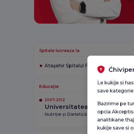
Spitale lucreaza la
Ataşehir Spitalul Florence Nightingal
Ćhivipe
Le kukije si ha
Educaţie
save kategorie
2007-2012
Bazirime pe t
Universitatea Hacettepe
opcia Akceptis
Nutriție și Dietetică
analitikane tha
kukije save si