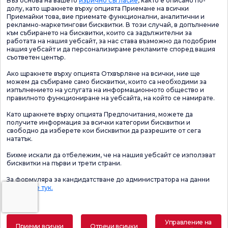
Въз основа на вашето
изрично съгласие
, както е описано по-
долу, като щракнете върху опцията Приемане на всички
Приемайки това, вие приемате функционални, аналитични и
рекламно-маркетингови бисквитки. В този случай, в допълнение
към събирането на бисквитки, които са задължителни за
работата на нашия уебсайт, за нас става възможно да подобрим
нашия уебсайт и да персонализираме рекламите според вашия
съответен център.
Ако щракнете върху опцията Отхвърляне на всички, ние ще
можем да събираме само бисквитки, които са необходими за
изпълнението на услугата на информационното общество и
правилното функциониране на уебсайта, на който се намирате.
Като щракнете върху опцията Предпочитания, можете да
получите информация за всички категории бисквитки и
свободно да изберете кои бисквитки да разрешите от сега
нататък.
Бихме искали да отбележим, че на нашия уебсайт се използват
бисквитки на първи и трети страни.
За формуляра за кандидатстване до администратора на данни
Щракнете тук.
Управление на
Приеми всички
Отречи всички