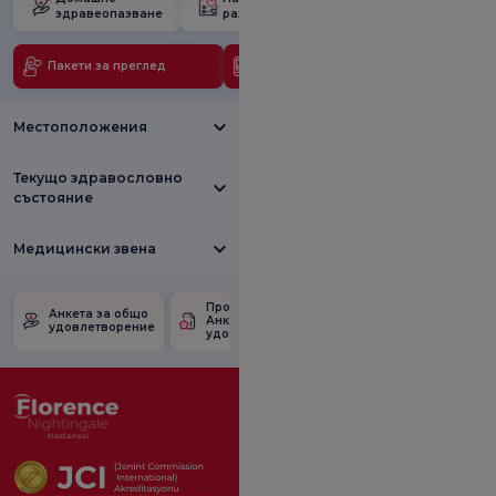
здравеопазване
раждане
бременност
Пакети за преглед
Медицински технологии
Местоположения
Текущо здравословно
състояние
Медицински звена
Проверете
Анкета за
Анкета за общо
Анкетата за
удовлетвореност
удовлетворение
удовлетвореност.
от промоцията