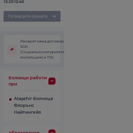
12:20
12:40
Потвърдете срещата
Лекарят няма договор със
SGK
(Социалноосигурителната
институция) и TSS.
Болници работи
при
Ataşehir Болница
Флорънс
Найтингейл
образование