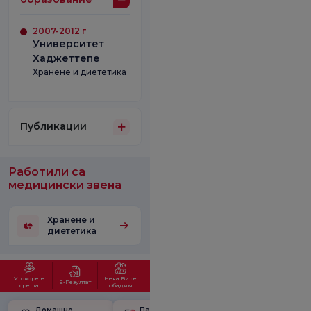
2007-2012 г
Университет
Хаджеттепе
Хранене и диететика
Публикации
Работили са
медицински звена
Хранене и
диететика
Уговорете
Нека Ви се
Е-Резултат
среща
обадим
Домашно
Пакет за
Училище за