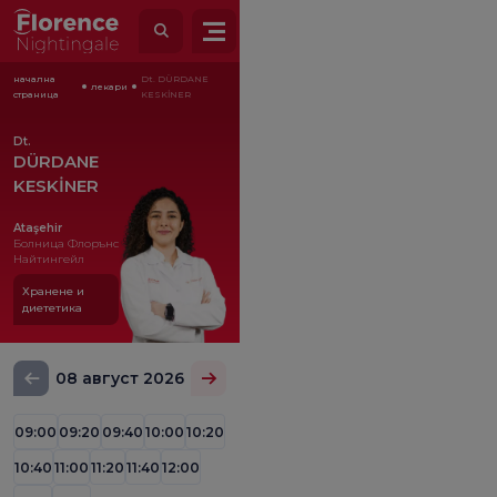
начална
Dt. DÜRDANE
лекари
страница
KESKİNER
Dt.
DÜRDANE
KESKİNER
Ataşehir
Болница Флорънс
Найтингейл
Хранене и
диететика
08 август 2026
09:00
09:20
09:40
10:00
10:20
10:40
11:00
11:20
11:40
12:00