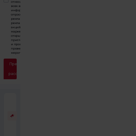
относительно
всех видов
информации,
опросов,
рекламы,
рекламных
акций,
маркетинга,
открытий,
приглашений
и процессов
проведения
мероприятий.
Представлять
на
рассмотрение
У врача нет
соглашения
(договора) с
SGK
(Социальное
обеспечение)
и TSS.