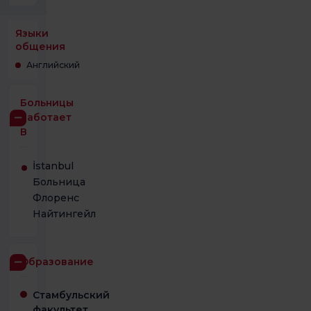
Языки
общения
Английский
Больницы
Работает
В
İstanbul
Больница
Флоренс
Найтингейл
Образование
Стамбульский
факультет