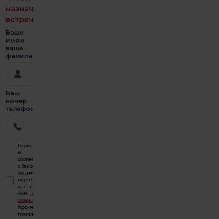
назначить
встречу
Ваше
имя и
ваша
фамилия
Ваш
номер
телефона
Подготовлено
в
соответствии
с Законом о
защите
персональных
данных №
6698.
Текст
освещения
Я
прочитал и
понял 39.