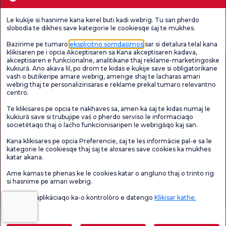
Le kukije si hasnime kana kerel buti kadi webrig. Tu san pherdo
Verificați
Sondaj de
slobodia te dikhes save kategorie le cookiesqe śaj te mukhes.
Sondaj general
Chestionarul de
satisfacție
de satisfacție
Satisfacție.
privind promoțiile
Bazirime pe tumaro
eksplicitno somdaśimos
sar si detalura telal kana
klikisaren pe i opcia Akceptisaren sa Kana akceptisaren kadava,
akceptisaren e funkcionalne, analitikane thaj reklame-marketingoske
kukiură. Ano akava lil, po drom te kidas e kukije save si obligatorikane
vash o butikeripe amare webrig, amenge shaj te lacharas amari
webrig thaj te personalizirisaras e reklame prekal tumaro relevantno
centro.
Te klikisares pe opcia te nakhaves sa, amen ka śaj te kidas numaj le
kukiură save si trubujipe vaś o pherdo serviso le informaciaqo
societètaqo thaj o laćho funkcionisaripen le webrigăqo kaj san.
Autorizație de turism medical
kvkk
Drepturile pacientului
Kana klikisares pe opcia Preferencie, śaj te les informàcie pal-e sa le
Conținutul paginii are doar scop informativ. Asigurați-vă că vă consultați medicul
kategorie le cookiesqe thaj śaj te alosares save cookies ka mukhes
pentru diagnostic și tratament.
katar akana.
@2026 Group Florence Nightingale Hospitals
Ame kamas te phenas ke le cookies katar o angluno thaj o trinto rig
si hasnime pe amari webrig.
Editor: Uğurcan Durmuş - 0 549 455 55 46. - Data actualizării: 09.08.2026
Vaś o lil e aplikàciaqo ka-o kontrolòro e datengo
Klikisar kathe.