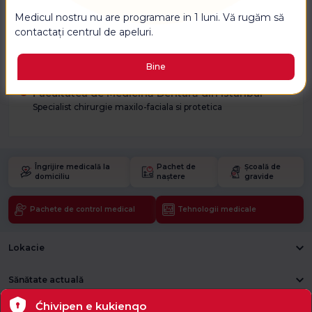
İstanbul Spitalul Florence Nightingale
Medicul nostru nu are programare in 1 luni. Vă rugăm să
contactați centrul de apeluri.
Educaţie
Bine
Facultatea de Medicină Dentară din Istanbul
Specialist chirurgie maxilo-faciala si protetica
Îngrijire medicală la
Pachet de
Școală de
domiciliu
naștere
gravide
Pachete de control medical
Tehnologii medicale
Lokacie
Sănătate actuală
Ćhivipen e kukienqo
Unități medicale