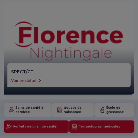
SPECT/CT
Voir en détail
Soins de santé à
trousse de
École de
domicile
naissance
grossesse
Forfaits de bilan de santé
Technologies médicales