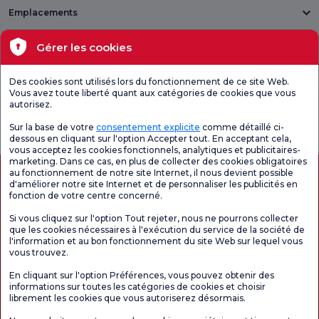
Emplacements
Santé actuelle
Gérer les cookies
Unités médicales
Des cookies sont utilisés lors du fonctionnement de ce site Web.
Vous avez toute liberté quant aux catégories de cookies que vous
autorisez.
Enquête
Consultez le
Enquête de
générale de
questionnaire de
satisfaction sur
Sur la base de votre
consentement explicite
comme détaillé ci-
satisfaction
satisfaction.
les promotions
dessous en cliquant sur l'option Accepter tout. En acceptant cela,
vous acceptez les cookies fonctionnels, analytiques et publicitaires-
marketing. Dans ce cas, en plus de collecter des cookies obligatoires
au fonctionnement de notre site Internet, il nous devient possible
d'améliorer notre site Internet et de personnaliser les publicités en
fonction de votre centre concerné.
Si vous cliquez sur l'option Tout rejeter, nous ne pourrons collecter
que les cookies nécessaires à l'exécution du service de la société de
l'information et au bon fonctionnement du site Web sur lequel vous
vous trouvez.
Autorisation de tourisme médical
kvkk
Droits des patients
En cliquant sur l'option Préférences, vous pouvez obtenir des
Le contenu de cette page est fourni à titre informatif uniquement. N'hésitez pas à
informations sur toutes les catégories de cookies et choisir
consulter votre médecin pour obtenir un diagnostic et un traitement.
librement les cookies que vous autoriserez désormais.
@2026 Groupe Hôpitaux Florence Nightingale