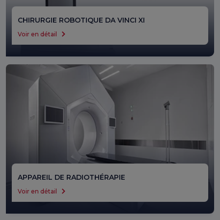
CHIRURGIE ROBOTIQUE DA VINCI XI
La chirurgie robotique est une intervention chirurgicale
Voir en détail
réalisée par le chirurgien qui donne des commandes au
robot.
APPAREIL DE RADIOTHÉRAPIE
Un appareil de radiothérapie est un dispositif médical
Voir en détail
utilisé dans le traitement du cancer.