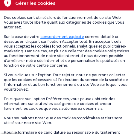
Santé actuelle
Gérer les cookies
Unités médicales
Des cookies sont utilisés lors du fonctionnement de ce site Web.
Vous avez toute liberté quant aux catégories de cookies que vous
autorisez.
Enquête
Consultez le
Enquête de
générale de
questionnaire de
satisfaction sur
Sur la base de votre
consentement explicite
comme détaillé ci-
satisfaction
satisfaction.
les promotions
dessous en cliquant sur l'option Accepter tout. En acceptant cela,
vous acceptez les cookies fonctionnels, analytiques et publicitaires-
marketing. Dans ce cas, en plus de collecter des cookies obligatoires
au fonctionnement de notre site Internet, il nous devient possible
d'améliorer notre site Internet et de personnaliser les publicités en
fonction de votre centre concerné.
Si vous cliquez sur l'option Tout rejeter, nous ne pourrons collecter
que les cookies nécessaires à l'exécution du service de la société de
l'information et au bon fonctionnement du site Web sur lequel vous
vous trouvez.
Autorisation de tourisme médical
kvkk
Droits des patients
En cliquant sur l'option Préférences, vous pouvez obtenir des
Le contenu de cette page est fourni à titre informatif uniquement. N'hésitez pas
informations sur toutes les catégories de cookies et choisir
à consulter votre médecin pour obtenir un diagnostic et un traitement.
librement les cookies que vous autoriserez désormais.
@2026 Groupe Hôpitaux Florence Nightingale
Nous souhaitons noter que des cookies propriétaires et tiers sont
utilisés sur notre site Web.
Rédacteur en chef : Uğurcan Durmuş - 0 549 455 55 46. - Date de mise à jour :
Pour le formulaire de candidature au responsable du traitement
08.08.2026