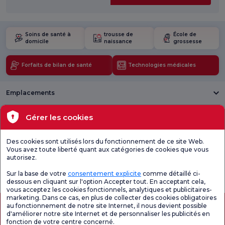
Soins de santé à
trousse de
École de
domicile
naissance
grossesse
Forfaits de bilan de santé
Technologies médicales
Emplacements
Santé actuelle
Gérer les cookies
Unités médicales
Des cookies sont utilisés lors du fonctionnement de ce site Web.
Vous avez toute liberté quant aux catégories de cookies que vous
autorisez.
Enquête
Consultez le
Enquête de
générale de
questionnaire de
satisfaction sur
Sur la base de votre
consentement explicite
comme détaillé ci-
satisfaction
satisfaction.
les promotions
dessous en cliquant sur l'option Accepter tout. En acceptant cela,
vous acceptez les cookies fonctionnels, analytiques et publicitaires-
marketing. Dans ce cas, en plus de collecter des cookies obligatoires
au fonctionnement de notre site Internet, il nous devient possible
d'améliorer notre site Internet et de personnaliser les publicités en
fonction de votre centre concerné.