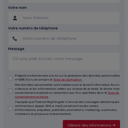
Votre nom
Votre numéro de téléphone
Message
Préparé conformément à la loi sur la protection des données personnelles
n° 6698 J'ai lu et compris le
Texte de clarification
.
Mes données personnelles sont traitées avec le texte d'information fourni
ci-dessus et les informations créées sur la base de ce texte. Je donne mon
consentement explicite au traitement aux fins spécifiées dans le
Texte de
consentement explicite
.
J'accepte que Florence Nightingale m'envoie des messages électroniques
commerciaux (appel, SMS, e-mail) concernant toutes sortes
d'informations, enquêtes, publicités, promotions, marketing, ouvertures,
invitations et processus événementiels.
Obtenir des informations