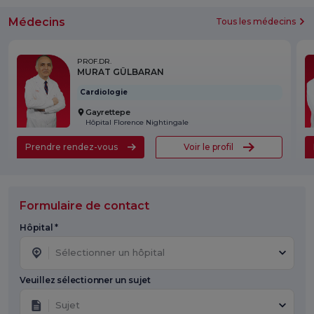
Médecins
Tous les médecins
PROF.DR.
MURAT GÜLBARAN
Cardiologie
Gayrettepe
Hôpital Florence Nightingale
Prendre rendez-vous
Voir le profil
Formulaire de contact
Hôpital *
Sélectionner un hôpital
Veuillez sélectionner un sujet
Sujet