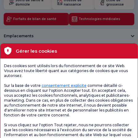
Soins de santé à
trousse de
École de
domicile
naissance
grossesse
Forfaits de bilan de santé
Technologies médicales
Emplacements
Santé actuelle
Gérer les cookies
Unités médicales
Des cookies sont utilisés lors du fonctionnement de ce site Web.
Vous avez toute liberté quant aux catégories de cookies que vous
autorisez.
Enquête
Consultez le
Enquête de
générale de
questionnaire de
satisfaction sur
Sur la base de votre
consentement explicite
comme détaillé ci-
satisfaction
satisfaction.
les promotions
dessous en cliquant sur l'option Accepter tout. En acceptant cela,
vous acceptez les cookies fonctionnels, analytiques et publicitaires-
marketing. Dans ce cas, en plus de collecter des cookies obligatoires
au fonctionnement de notre site Internet, il nous devient possible
d'améliorer notre site Internet et de personnaliser les publicités en
fonction de votre centre concerné.
Si vous cliquez sur l'option Tout rejeter, nous ne pourrons collecter
que les cookies nécessaires à l'exécution du service de la société de
l'information et au bon fonctionnement du site Web sur lequel vous