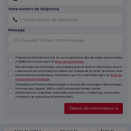
Votre numéro de téléphone
Message
Préparé conformément à la loi sur la protection des données personnelles
n° 6698 J'ai lu et compris le
Texte de clarification
.
Mes données personnelles sont traitées avec le texte d'information fourni
ci-dessus et les informations créées sur la base de ce texte. Je donne mon
consentement explicite au traitement aux fins spécifiées dans le
Texte de
consentement explicite
.
J'accepte que Florence Nightingale m'envoie des messages électroniques
commerciaux (appel, SMS, e-mail) concernant toutes sortes
d'informations, enquêtes, publicités, promotions, marketing, ouvertures,
invitations et processus événementiels.
Obtenir des informations