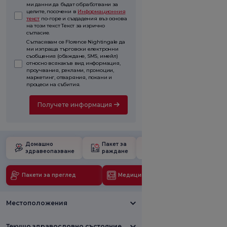
ми данни да бъдат обработвани за
целите, посочени в
Информационния
текст
по-горе и създадения въз основа
на този текст Текст за изрично
съгласие.
Съгласявам се Florence Nightingale да
ми изпраща търговски електронни
съобщения (обаждане, SMS, имейл)
относно всякакъв вид информация,
проучвания, реклами, промоции,
маркетинг, отваряния, покани и
процеси на събития.
Получете информация
Домашно
Пакет за
Училище за
здравеопазване
раждане
бременност
Пакети за преглед
Медицински технологии
Местоположения
Текущо здравословно състояние