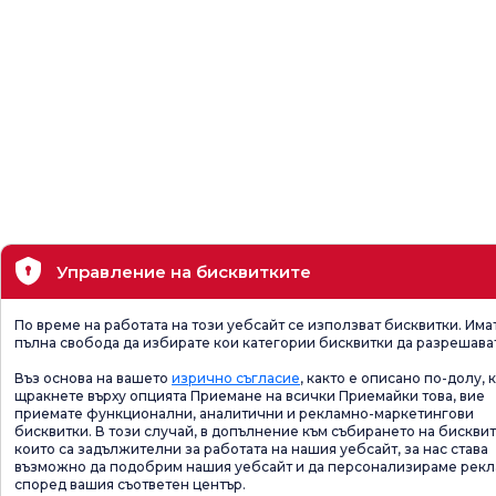
Управление на бисквитките
По време на работата на този уебсайт се използват бисквитки. Има
пълна свобода да избирате кои категории бисквитки да разрешава
Въз основа на вашето
изрично съгласие
, както е описано по-долу, 
щракнете върху опцията Приемане на всички Приемайки това, вие
приемате функционални, аналитични и рекламно-маркетингови
бисквитки. В този случай, в допълнение към събирането на бисквит
които са задължителни за работата на нашия уебсайт, за нас става
възможно да подобрим нашия уебсайт и да персонализираме рек
според вашия съответен център.