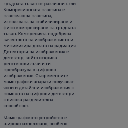
гръдната тъкан от различни ъгли.
Компресионната пластина е
пластмасова пластина,
използвана за стабилизиране и
фино компресиране на гръдната
тъкан. Компресията подобрява
качеството на изображението и
минимизира дозата на радиация.
Детекторът за изображения е
детектор, който открива
рентгенови лъчи и ги
преобразува в цифрово
изображение. Съвременните
мамографски апарати получават
ясни и детайлни изображения с
помощта на цифрови детектори
с висока разделителна
способност.
Мамографското устройство е
широко използвано, особено