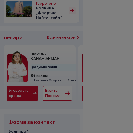
Гайретепе
Болница
„Флорънс
Найтингейл“
лекари
Всички лекари
ПРОФ.Д-Р.
PROF.DR.
КАНАН АКМАН
NAGİHAN İNA
радиологични
радиологични
İstanbul
Gayrettepe
Болница Флорънс Найтингейл
Уговорете
Вижте
Уговорете
Вижте
среща
Профил
среща
Профи
Форма за контакт
болница *