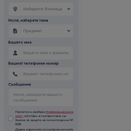
Изберете болница
Моля, изберете тема
Предмет
Вашето име
Вашият телефонен номер
Съобщение
Прочетох и разбрах
Информационния
текст
, изготвен в съответствие със
Закона за защита на личните данни №
6698.
Давам изричното си съгласие личните