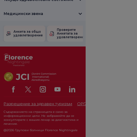
Медицински звена
Проверете
Анкета за
Анкета за общо
Анкетата за
удовлетвореност
удовлетворение
удовлетвореност.
от промоцията
Разрешение за здравен туризъм
ОРГАН ЗА ЗАЩИТА НА ЛИЧ
Съдържанието на страницата е само за
информационни цели. Не забравяйте да се
консултирате с вашия лекар за диагностика и
лечение.
@2026 Групови болници Florence Nightingale