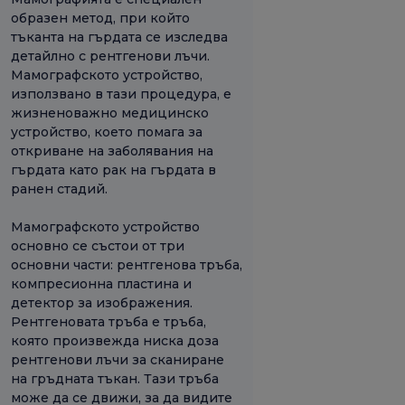
образен метод, при който
тъканта на гърдата се изследва
детайлно с рентгенови лъчи.
Мамографското устройство,
използвано в тази процедура, е
жизненоважно медицинско
устройство, което помага за
откриване на заболявания на
гърдата като рак на гърдата в
ранен стадий.
Мамографското устройство
основно се състои от три
основни части: рентгенова тръба,
компресионна пластина и
детектор за изображения.
Рентгеновата тръба е тръба,
която произвежда ниска доза
рентгенови лъчи за сканиране
на гръдната тъкан. Тази тръба
може да се движи, за да видите