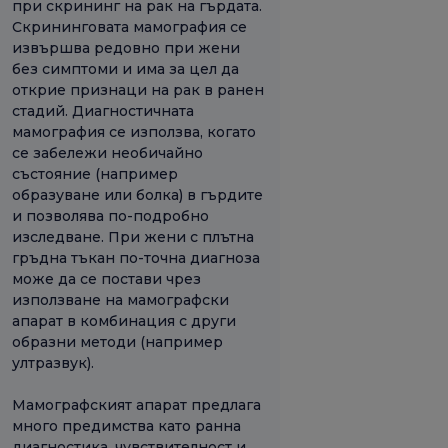
при скрининг на рак на гърдата.
Скрининговата мамография се
извършва редовно при жени
без симптоми и има за цел да
открие признаци на рак в ранен
стадий. Диагностичната
мамография се използва, когато
се забележи необичайно
състояние (например
образуване или болка) в гърдите
и позволява по-подробно
изследване. При жени с плътна
гръдна тъкан по-точна диагноза
може да се постави чрез
използване на мамографски
апарат в комбинация с други
образни методи (например
ултразвук).
Мамографският апарат предлага
много предимства като ранна
диагностика, чувствителност и