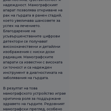
надеждност. Мамографският
апарат позволява откриване на
рак на гърдата в ранен стадий,
което увеличава шансовете за
успех на лечението.
Благодарение на
усъвършенстваните цифрови
детектори се получават
висококачествени и детайлни
изображения с ниски дози
радиация. Мамографските
апарати са известни с високата
си точност и са надежден
инструмент в диагностиката на
заболявания на гърдата.
В резултат на това
мамографското устройство играе
критична роля за поддържане
здравето на гърдите. Редовният
мамографски преглед, особено