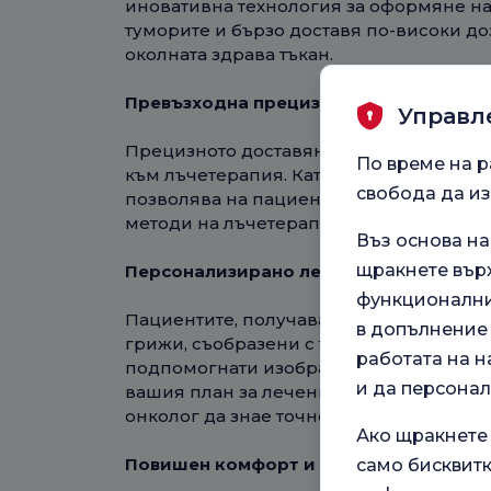
иновативна технология за оформяне на
туморите и бързо доставя по-високи до
околната здрава тъкан.
Превъзходна прецизност
Управл
Прецизното доставяне на халционни лъч
По време на р
към лъчетерапия. Като предпазва макс
свобода да из
позволява на пациентите да се възстан
методи на лъчетерапия.
Въз основа н
щракнете върх
Персонализирано лечение
функционални,
Пациентите, получаващи терапия с Hal
в допълнение 
грижи, съобразени с техните индивид
работата на н
подпомогнати изображения се използв
и да персона
вашия план за лечение. Тези изображ
онколог да знае точно къде да прилага
Ако щракнете
Повишен комфорт и сигурност
само бисквитк