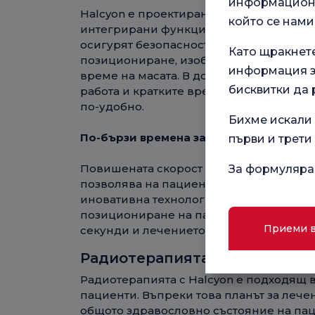
информационн
Halcyon е проектиран с оглед на нужди
който се нами
интегрирани функции могат да помогнат
осигурят безопасност и да създадат по
Като щракнет
позициониране, изобразяване и лечени
информация за
време на масата. В допълнение, неговия
бисквитки да 
работа и кратките времена на лечение
по-удобно.
Бихме искали 
По-бързи времена за лечение
първи и трети
Повишената скорост и високата чувстви
За формуляра
позволява на пациентите да получат по
иновативна технология за оформяне на
позициониране на пациента, изображени
Приеми 
секунди и лечението може да се прило
Радиотерапията с Halcyon по
Радиотерапията с Halcyon е подходящ в
пациенти. Въпреки това планът за леч
общото здравословно състояние на паци