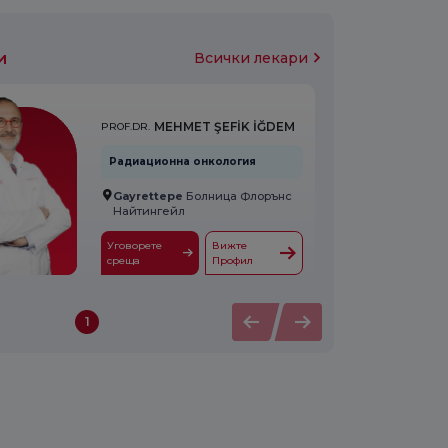
и
Всички лекари
MEHMET ŞEFİK İĞDEM
PROF.DR.
Радиационна онкология
Gayrettepe
Болница Флорънс
Найтингейл
Уговорете
Вижте
среща
Профил
1