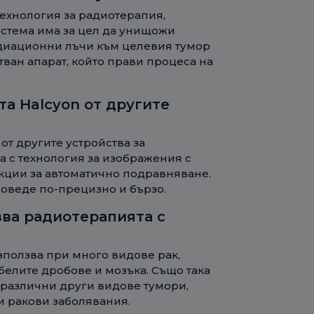
технология за радиотерапия,
истема има за цел да унищожи
адиационни лъчи към целевия тумор
тван апарат, който прави процеса на
та Halcyon от другите
 от другите устройства за
а с технология за изображения с
кции за автоматично подравняване.
роведе по-прецизно и бързо.
зва радиотерапията с
зползва при много видове рак,
 белите дробове и мозъка. Също така
 различни други видове тумори,
и ракови заболявания.