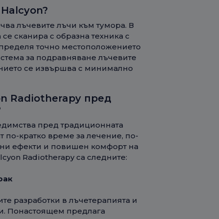
 Halcyon?
чва лъчевите лъчи към тумора. В
 се сканира с образна техника с
 определя точно местоположението
система за подравняване лъчевите
ението се извършва с минимално
n Radiotherapy пред
?
редимства пред традиционната
 по-кратко време за лечение, по-
чни ефекти и повишен комфорт на
cyon Radiotherapy са следните:
рак
ите разработки в лъчетерапията и
ии. Понастоящем предлага