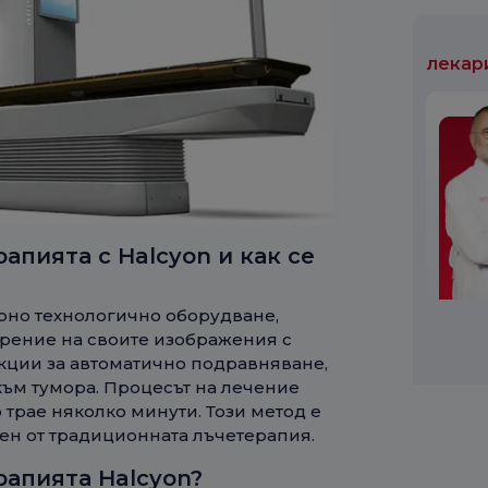
лекар
апията с Halcyon и как се
ерно технологично оборудване,
арение на своите изображения с
кции за автоматично подравняване,
ъм тумора. Процесът на лечение
трае няколко минути. Този метод е
тен от традиционната лъчетерапия.
рапията Halcyon?