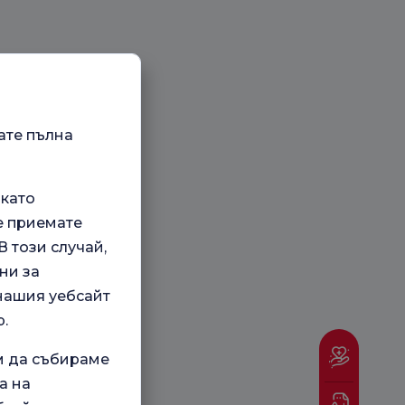
ате пълна
 като
е приемате
 този случай,
ни за
 нашия уебсайт
.
м да събираме
а на