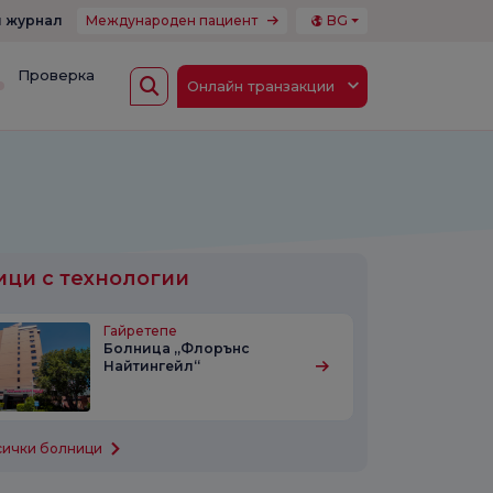
 журнал
Международен пациент
BG
Проверка
Онлайн транзакции
ци с технологии
Гайретепе
Болница „Флорънс
Найтингейл“
сички болници