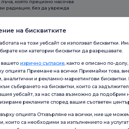
 лъча, която прецизно насочва
зи радиация, без да уврежда
ение на бисквитките
и е по-лесно за тези, чувствителни
аботата на този уебсайт се използват бисквитки. Им
имално околните тъкани, той
бирате кои категории бисквитки да разрешавате.
овяват по-бързо от традиционните
а вашето
изрично съгласие
, както е описано по-долу,
у опцията Приемане на всички Приемайки това, ви
 аналитични и рекламно-маркетингови бисквитки. В
cyon, получават специализирани
към събирането на бисквитки, които са задължител
уални нужди. Компютърно
ашия уебсайт, за нас става възможно да подобрим
ат за индивидуален дизайн на
лизираме рекламите според вашия съответен център
ения помагат на вашия радиационен
 дози радиация всеки път.
 върху опцията Отхвърляне на всички, ние ще може
и, които са необходими за изпълнението на услугат