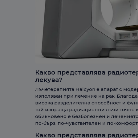
Какво представлява радиотер
лекува?
Лъчетерапията Halcyon е апарат с мод
използван при лечение на рак. Благод
висока разделителна способност и фун
той изпраща радиационни лъчи точно к
обикновено е безболезнен и лечението 
по-бърз, по-чувствителен и по-комфор
Какво представлява радиоте