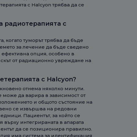
ерапията с Halcyon трябва да се
а радиотерапията с
, когато туморът трябва да бъде
ремето за лечение да бъде сведено
 ефективна опция, особено в
рискът от радиационно увреждане на
етерапията с Halcyon?
икновено отнема няколко минути.
 може да варира в зависимост от
оположението и общото състояние на
овено се извършва на редовни
едмици. Пациентът, за който се
вя върху интегрираната в апарата
иентът да се позиционира правилно.
апия има система за идентификация