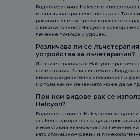
Радиотерапията Halcyon е иновативна 
използвана при лечение на рак. Тази с
раковите клетки чрез изпращане на р
с висока точност. Halcyon е усъвършенс
лечение по-бърз и удобен.
Различава ли се лъчетерапия
устройства за лъчетерапия?
Да, лъчетерапията с Halcyon е различна
лъчетерапия. Тази система е оборудван
висока разделителна способност и фун
По този начин лечението може да се п
При кои видове рак се изпол
Halcyon?
Радиотерапията с Halcyon може да се и
особено тумори на гърдата, простатата,
е ефективна възможност за лечение на
като стомашно-чревни и гинекологичн