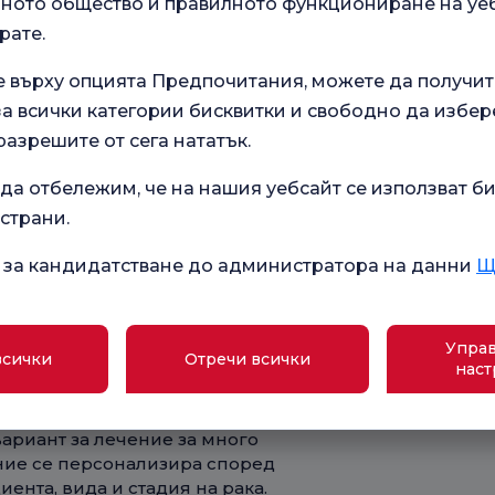
ото общество и правилното функциониране на уеб
те на пациентите. Много
рате.
 за намаляване на стреса, да
-удобна среда. Бързото
е върху опцията Предпочитания, можете да получит
е означава, че прекарвате по-малко
 всички категории бисквитки и свободно да избер
т широк тунел от 100 см, тихата
разрешите от сега нататък.
 правят изживяването на пациента
да отбележим, че на нашия уебсайт се използват би
 страни.
телност на системата Halcyon
 за кандидатстване до администратора на данни
Щ
-бързо лечение. С комбинация от
 лъча, изображения и
ята се получават за по-малко от 15
Управ
всички
Отречи всички
жи за приблизително две минути.
наст
дходяща ли е за всеки?
ариант за лечение за много
ение се персонализира според
ента, вида и стадия на рака.