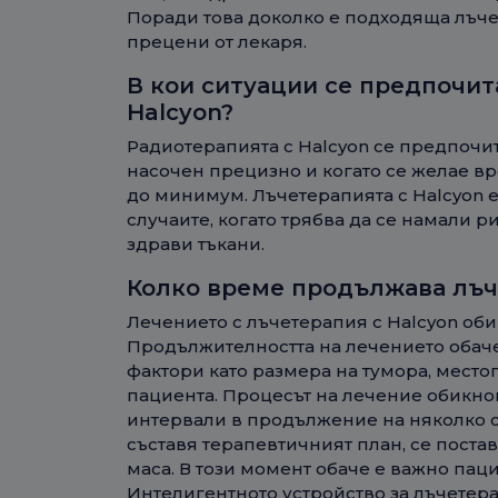
Поради това доколко е подходяща лъчет
прецени от лекаря.
В кои ситуации се предпочит
Halcyon?
Радиотерапията с Halcyon се предпочита
насочен прецизно и когато се желае в
до минимум. Лъчетерапията с Halcyon е
случаите, когато трябва да се намали 
здрави тъкани.
Колко време продължава лъч
Лечението с лъчетерапия с Halcyon об
Продължителността на лечението обаче
фактори като размера на тумора, мест
пациента. Процесът на лечение обикн
интервали в продължение на няколко с
съставя терапевтичният план, се поста
маса. В този момент обаче е важно пац
Интелигентното устройство за лъчетер