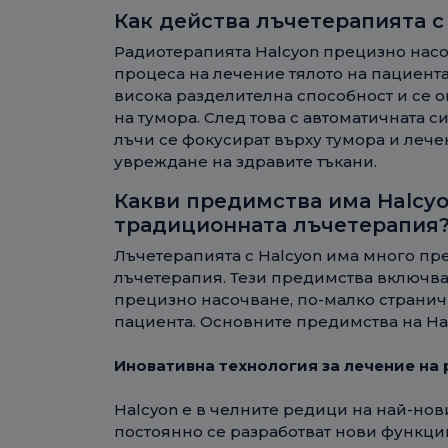
Как действа лъчетерапията с
Радиотерапията Halcyon прецизно насо
процеса на лечение тялото на пациента
висока разделителна способност и се
на тумора. След това с автоматичната 
лъчи се фокусират върху тумора и леч
увреждане на здравите тъкани.
Какви предимства има Halcyo
традиционната лъчетерапия
Лъчетерапията с Halcyon има много п
лъчетерапия. Тези предимства включват
прецизно насочване, по-малко страни
пациента. Основните предимства на Hal
Иновативна технология за лечение на 
Halcyon е в челните редици на най-нов
постоянно се разработват нови функц