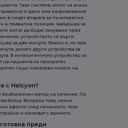
циента. Тази система, която на всеки
 правилно и дали има изкривявания
мо в смарт апарата за лъчетерапия.
ен в правилна позиция, завършва за
нти могат да бъдат лекувани през
лечение, устройството се върти
шва за две минути. Важно е, че тази
нута, докато други устройства за
ута. В интелигентното устройство за
 на пациента са приоритет.
орител също намалява нивото на
а с Halcyon?
е безболезнен метод на лечение. По
ва болка. Въпреки това, някои
чни ефекти след лечението; тези
трайни и изчезват с времето.
дготовка преди