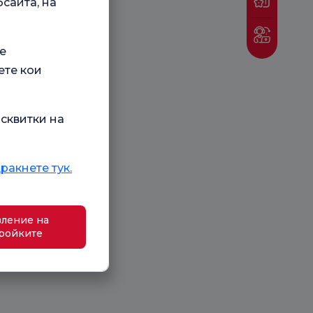
сайта, на
е
ете кои
сквитки на
ракнете тук.
ление на
ройките