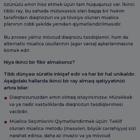
özünüzü əmin hiss etmək üçün tam hüququnuz var. İkinci
tibbi rəy, bu sahədə mütəxəssis olan başqa bir həkim
tərəfindən diaqnozun və ya tövsiyə olunan müalicə
planının ciddi şəkildə yenidən qiymətləndirilməsidir.
Bu proses yalnız mövcud diaqnozu təsdiqləmir, həm də
alternativ müalicə üsullarının (əgər varsa) aşkarlanmasına
kömək edir.
Niyə ikinci bir fikir almalısınız?
Tibb dünyası sürətlə inkişaf edir və hər bir hal unikaldır.
Aşağıdakı hallarda ikinci bir rəy almaq qətiyyətinizi
artıra bilər:
Diaqnozunuzdan əmin olmaq istəyirsinizsə: Mürəkkəb
və ya nadir xəstəliklərdə diaqnozun təsdiqlənməsi
vacibdir.
Müalicə Seçimlərini Qiymətləndirmək üçün: Təklif
olunan müalicə metodu (məsələn, böyük cərrahiyyə) sizi
narahat edirsə, daha az invaziv və ya mövcud