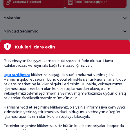
Yoxlama Paketləri
Tibbi Texnologiyalar
Məkanlar
Mövcud Sağlamlıq
Tibbi bölmələr
Kukiləri idarə edin
Ümumi
Məmnuniyyət
Promo
Bu vebsaytın fəaliyyəti zamanı kukilərdən istifadə olunur. Hansı
Məmnuniyyət
Sorğusunu
Məmnuniyyəti
kukilərə icazə verdiyinizlə bağlı tam azadlığınız var.
Sorğusu
yoxlayın.
Sorğusu
açıq razılığınıza
klikləməklə aşağıda ətraflı məlumat verilmişdir.
Hamısını qəbul et seçimi bunu qəbul etməklə siz funksional, analitik və
reklam-marketinq kukilərini qəbul edirsiniz. Bu halda, vebsaytımızın
işləməsi üçün məcburi olan kukiləri toplamaqdan əlavə, bizim
vebsaytımızı təkmilləşdirməmiz və müvafiq mərkəzinizə uyğun olaraq
reklamları fərdiləşdirməmiz mümkün olur.
Hamısını rədd et seçiminə klikləsəniz, biz yalnız informasiya cəmiyyəti
xidmətinin yerinə yetirilməsi və daxil olduğunuz vebsaytın düzgün
işləməsi üçün lazım olan kukiləri toplaya biləcəyik.
Sağlamlıq Turizmi Səlahiyyəti
kvkk
Xəstə hüquqları
Tercihlər seçiminə klikləməklə siz bütün kuki kateqoriyaları haqqında
Səhifənin məzmunu yalnız məlumat məqsədi daşıyır. Diaqnoz və müalicə üçün