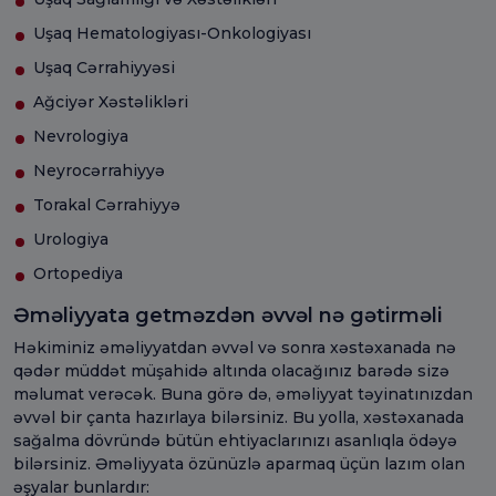
Uşaq Hematologiyası-Onkologiyası
Uşaq Cərrahiyyəsi
Ağciyər Xəstəlikləri
Nevrologiya
Neyrocərrahiyyə
Torakal Cərrahiyyə
Urologiya
Ortopediya
Əməliyyata getməzdən əvvəl nə gətirməli
Həkiminiz əməliyyatdan əvvəl və sonra xəstəxanada nə
qədər müddət müşahidə altında olacağınız barədə sizə
məlumat verəcək. Buna görə də, əməliyyat təyinatınızdan
əvvəl bir çanta hazırlaya bilərsiniz. Bu yolla, xəstəxanada
sağalma dövründə bütün ehtiyaclarınızı asanlıqla ödəyə
bilərsiniz. Əməliyyata özünüzlə aparmaq üçün lazım olan
əşyalar bunlardır: