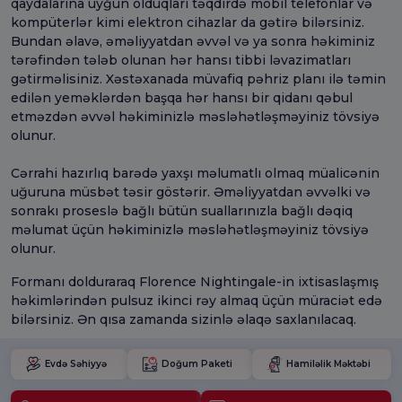
qaydalarına uyğun olduqları təqdirdə mobil telefonlar və
kompüterlər kimi elektron cihazlar da gətirə bilərsiniz.
Bundan əlavə, əməliyyatdan əvvəl və ya sonra həkiminiz
tərəfindən tələb olunan hər hansı tibbi ləvazimatları
gətirməlisiniz. Xəstəxanada müvafiq pəhriz planı ilə təmin
edilən yeməklərdən başqa hər hansı bir qidanı qəbul
etməzdən əvvəl həkiminizlə məsləhətləşməyiniz tövsiyə
olunur.
Cərrahi hazırlıq barədə yaxşı məlumatlı olmaq müalicənin
uğuruna müsbət təsir göstərir. Əməliyyatdan əvvəlki və
sonrakı proseslə bağlı bütün suallarınızla bağlı dəqiq
məlumat üçün həkiminizlə məsləhətləşməyiniz tövsiyə
olunur.
Formanı dolduraraq Florence Nightingale-in ixtisaslaşmış
həkimlərindən pulsuz ikinci rəy almaq üçün müraciət edə
bilərsiniz. Ən qısa zamanda sizinlə əlaqə saxlanılacaq.
Evdə Səhiyyə
Doğum Paketi
Hamiləlik Məktəbi