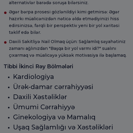
alternativlər barədə soruşa bilərsiniz.
Əgər bərpa prosesi gözlənildiyi kimi getmirsə: Əgər
hazırkı müalicənizdən nəticə əldə etmədiyinizi hiss
edirsinizsə, fərqli bir perspektiv yeni bir yol xəritəsi
təklif edə bilər.
Daxili Sakitliyə Nail Olmaq üçün: Sağlamlıq səyahətiniz
zamanı ağlınızdan "Başqa bir yol varmı idi?" sualını
çıxarmaq və müalicəyə yüksək motivasiya ilə başlamaq.
Tibbi İkinci Rəy Bölmələri
Kardiologiya
Ürək-damar cərrahiyyəsi
Daxili Xəstəliklər
Ümumi Cərrahiyyə
Ginekologiya və Mamalıq
Uşaq Sağlamlığı və Xəstəlikləri