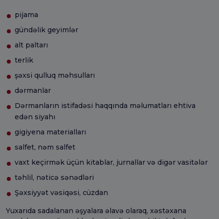
pijama
gündəlik geyimlər
alt paltarı
terlik
şəxsi qulluq məhsulları
dərmanlar
Dərmanların istifadəsi haqqında məlumatları ehtiva
edən siyahı
gigiyena materialları
salfet, nəm salfet
vaxt keçirmək üçün kitablar, jurnallar və digər vasitələr
təhlil, nəticə sənədləri
Şəxsiyyət vəsiqəsi, cüzdan
Yuxarıda sadalanan əşyalara əlavə olaraq, xəstəxana