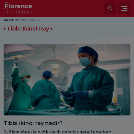
ana səhifə
Tibbi İkinci Rəy
Tibbi İkinci Rəy
Tibbi ikinci rəy nədir?
Sağlamlığınızla bağlı vacib qərarlar qəbul edərkən