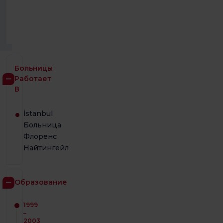
SGK
(Социальное
обеспечение)
и TSS.
Больницы
Работает
В
İstanbul
Больница
Флоренс
Найтингейл
Образование
1999
–
2003