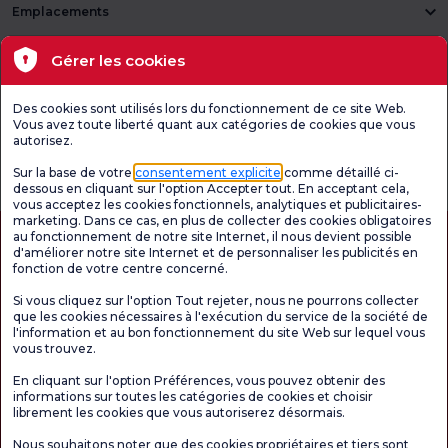
Emplacements
Santé actuelle
Gérer les cookies
Unités médicales
Des cookies sont utilisés lors du fonctionnement de ce site Web.
Vous avez toute liberté quant aux catégories de cookies que vous
autorisez.
Enquête
Consultez le
Enquête de
générale de
questionnaire de
satisfaction sur
Sur la base de votre
consentement explicite
comme détaillé ci-
satisfaction
satisfaction.
les promotions
dessous en cliquant sur l'option Accepter tout. En acceptant cela,
vous acceptez les cookies fonctionnels, analytiques et publicitaires-
marketing. Dans ce cas, en plus de collecter des cookies obligatoires
au fonctionnement de notre site Internet, il nous devient possible
d'améliorer notre site Internet et de personnaliser les publicités en
fonction de votre centre concerné.
Si vous cliquez sur l'option Tout rejeter, nous ne pourrons collecter
que les cookies nécessaires à l'exécution du service de la société de
l'information et au bon fonctionnement du site Web sur lequel vous
vous trouvez.
Autorisation de tourisme médical
kvkk
Droits des patients
En cliquant sur l'option Préférences, vous pouvez obtenir des
Le contenu de cette page est fourni à titre informatif uniquement. N'hésitez pas à
informations sur toutes les catégories de cookies et choisir
consulter votre médecin pour obtenir un diagnostic et un traitement.
librement les cookies que vous autoriserez désormais.
@2026 Groupe Hôpitaux Florence Nightingale
Nous souhaitons noter que des cookies propriétaires et tiers sont