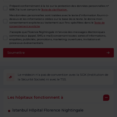
Préparé conformément à la loi sur la protection des données personnelles n°
6698 J'ai lu et compris le
Texte de clarification
.
Mes données personnelles sont traitées avec le texte d'information fourni ci-
dessus et les informations créées sur la base de ce texte. Je donne mon
consentement explicite au traitement aux fins spécifiées dans le
Texte de
consentement explicite
.
J'accepte que Florence Nightingale m'envoie des messages électroniques
commerciaux (appel, SMS, e-mail) concernant toutes sortes d'informations,
enquêtes, publicités, promotions, marketing, ouvertures, invitations et
processus événementiels.
Soumettre
Le médecin n'a pas de convention avec la SGK (Institution de
la Sécurité Sociale) ni avec le TSS.
Les hôpitaux fonctionnent à
İstanbul Hôpital Florence Nightingale