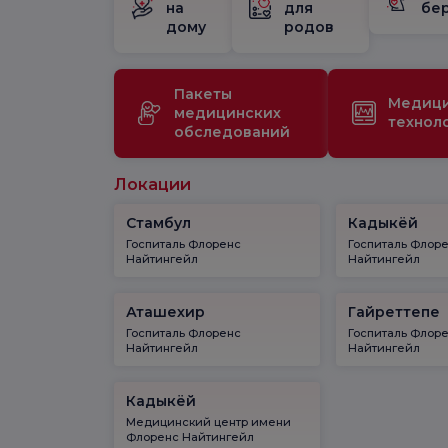
на
для
бе
дому
родов
Пакеты
Медиц
медицинских
технол
обследований
Локации
Стамбул
Кадыкёй
Госпиталь Флоренс
Госпиталь Флор
Найтингейл
Найтингейл
Аташехир
Гайреттепе
Госпиталь Флоренс
Госпиталь Флор
Найтингейл
Найтингейл
Кадыкёй
Медицинский центр имени
Флоренс Найтингейл