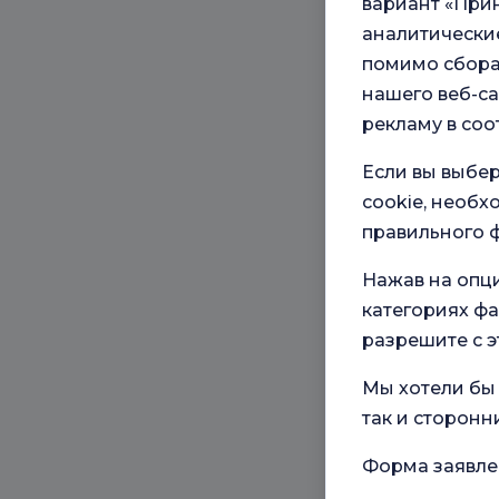
вариант «Прин
аналитические
помимо сбора
нашего веб-са
рекламу в соо
Если вы выбер
cookie, необ
правильного ф
Нажав на опц
категориях фа
разрешите с э
Мы хотели бы 
так и сторонн
Форма заявле