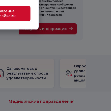
аю согласие на то, чтобы Флоренс Найтингейл
равляла мне коммерческие электронные сообщения
онок, SMS, электронная почта) относительно всех видов
авление
ормации, опросов, рекламы, рекламных акций,
кетинга, открытий, приглашений и процессов
ройками
ведения мероприятий.
Получить информацию
Опрос
Ознакомьтесь с
удовлетворенност
результатами опроса
рекламными
удовлетворенности.
акциями
Медицинские подразделения