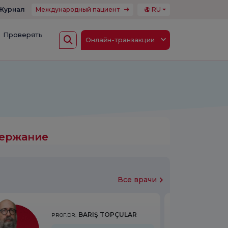
Журнал
Международный пациент
RU
Проверять
Онлайн-транзакции
ержание
Все врачи
BARIŞ TOPÇULAR
PROF.DR.