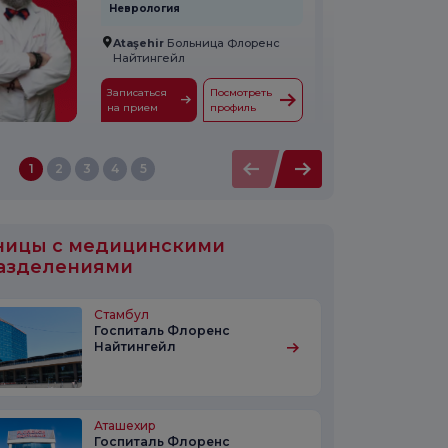
Неврология
Ataşehir
Больница Флоренс
Найтингейл
Записаться
Посмотреть
на прием
профиль
1
2
3
4
5
ницы с медицинскими
азделениями
Стамбул
Госпиталь Флоренс
Найтингейл
Аташехир
Госпиталь Флоренс