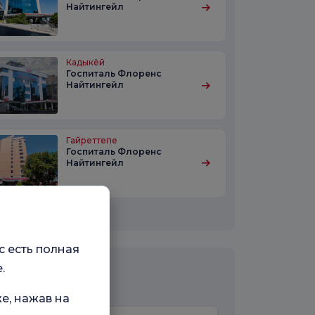
Найтингейл
Кадыкёй
Госпиталь Флоренс
Найтингейл
Гайреттепе
Госпиталь Флоренс
Найтингейл
реть все больницы
с есть полная
.
тактная форма
е, нажав на
ца *