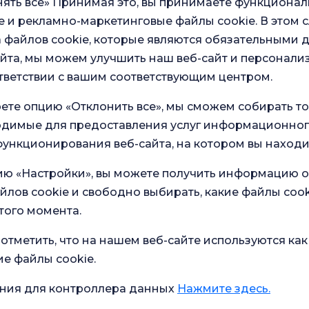
ять все» Принимая это, вы принимаете функционал
 и рекламно-маркетинговые файлы cookie. В этом с
Пожалу
 файлов cookie, которые являются обязательными 
йта, мы можем улучшить наш веб-сайт и персонали
тветствии с вашим соответствующим центром.
Ваше 
ете опцию «Отклонить все», мы сможем собирать т
ходимые для предоставления услуг информационног
ункционирования веб-сайта, на котором вы находи
Сообщ
ию «Настройки», вы можете получить информацию о
йлов cookie и свободно выбирать, какие файлы cook
того момента.
Под
пер
про
отметить, что на нашем веб-сайте используются как
Мои
ие файлы cookie.
исп
инф
осн
ния для контроллера данных
Нажмите здесь.
для