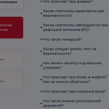
Что помогает при диарее?
ременных
Какие симптомы характерны для
беременности?
инские
Какие симптомы наблюдаются при
огии
дефиците витамина B12?
Что такое геморрой?
Когда следует делать тест на
беременность?
енс
Как лечить чесотку в домашних
условиях?
Что помогает при болях в животе?
енс
Как их можно облегчить?
Что помогает при головной боли?
Что такое экзема (атопический
дерматит)?