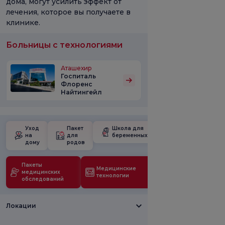
дома, могут усилить эффект от
лечения, которое вы получаете в
клинике.
Больницы с технологиями
Аташехир
Госпиталь
Флоренс
Найтингейл
Уход
Пакет
Школа для
на
для
беременных
дому
родов
Пакеты
Медицинские
медицинских
технологии
обследований
Локации