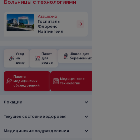
Больницы с технологиями
Аташехир
Госпиталь
Флоренс
Найтингейл
Уход
Пакет
Школа для
на
для
беременных
дому
родов
Пакеты
Медицинские
медицинских
технологии
обследований
Локации
Текущее состояние здоровья
Медицинские подразделения