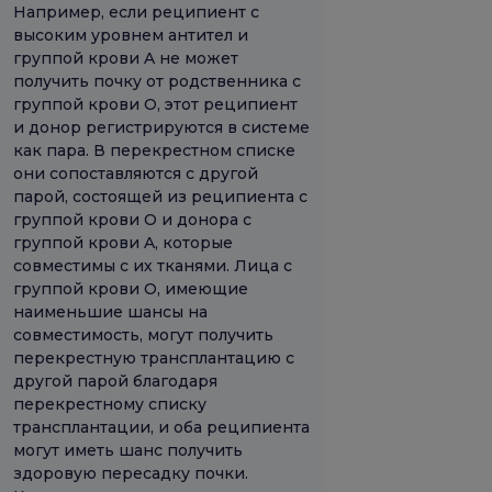
Например, если реципиент с
высоким уровнем антител и
группой крови A не может
получить почку от родственника с
группой крови O, этот реципиент
и донор регистрируются в системе
как пара. В перекрестном списке
они сопоставляются с другой
парой, состоящей из реципиента с
группой крови O и донора с
группой крови A, которые
совместимы с их тканями. Лица с
группой крови O, имеющие
наименьшие шансы на
совместимость, могут получить
перекрестную трансплантацию с
другой парой благодаря
перекрестному списку
трансплантации, и оба реципиента
могут иметь шанс получить
здоровую пересадку почки.