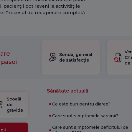
 pacienții pot reveni la activitățile
ie. Procesul de recuperare completă
Ver
mare
Sondaj general
Che
de satisfacție
ipasqi
de 
Sănătate actuală
Școală
Ce este bun pentru diaree?
de
gravide
Care sunt simptomele sarcinii?
Care sunt simptomele deficitului de
gii