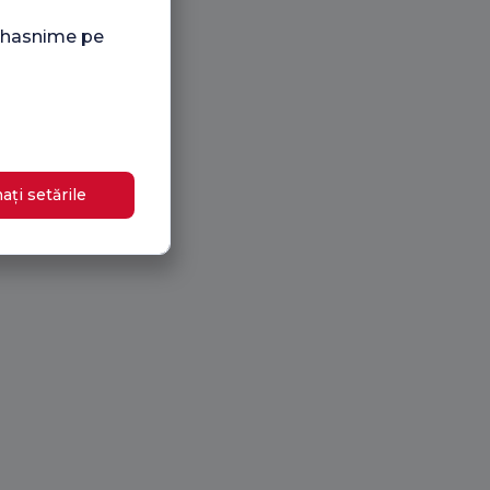
i hasnime pe
ați setările