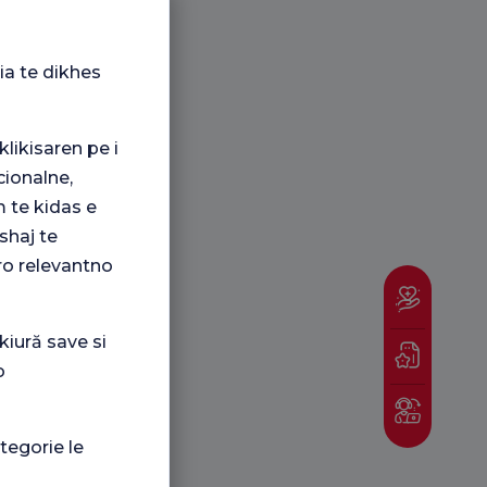
ia te dikhes
klikisaren pe i
ionalne,
 te kidas e
shaj te
ro relevantno
kiură save si
o
tegorie le