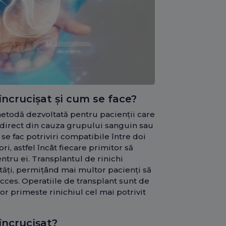
încrucișat și cum se face?
metodă dezvoltată pentru pacienții care
i direct din cauza grupului sanguin sau
 se fac potriviri compatibile între doi
ri, astfel încât fiecare primitor să
entru ei. Transplantul de rinichi
tăți, permițând mai multor pacienți să
cces. Operatiile de transplant sunt de
or primeste rinichiul cel mai potrivit
încrucișat?