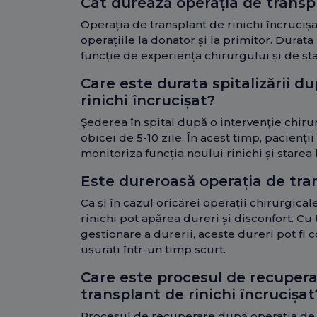
Cât durează operația de transpl
Operația de transplant de rinichi încrucișat
operațiile la donator și la primitor. Durata
funcție de experiența chirurgului și de st
Care este durata spitalizării d
rinichi încrucișat?
Şederea în spital după o intervenţie chiru
obicei de 5-10 zile. În acest timp, pacienți
monitoriza funcția noului rinichi și starea
Este dureroasă operația de tran
Ca și în cazul oricărei operații chirurgica
rinichi pot apărea dureri și disconfort. C
gestionare a durerii, aceste dureri pot fi c
ușurați într-un timp scurt.
Care este procesul de recupera
transplant de rinichi încrucișat
Procesul de recuperare după operația de t