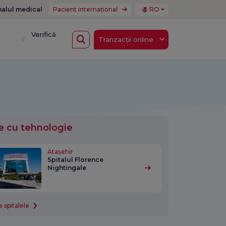
nalul medical
Pacient internațional
RO
i
Verifică
Tranzacții online
e cu tehnologie
Atașehir
Spitalul Florence
Nightingale
 spitalele