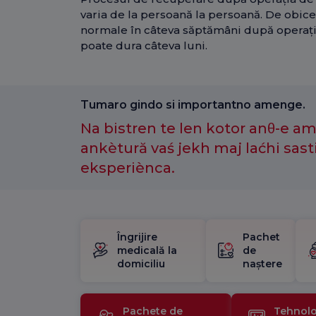
varia de la persoană la persoană. De obicei,
normale în câteva săptămâni după operaț
poate dura câteva luni.
Tumaro gindo si importantno amenge.
Na bistren te len kotor anθ-e a
ankètură vaś jekh maj laćhi sast
eksperiènca.
Îngrijire
Pachet
medicală la
de
domiciliu
naștere
Pachete de
Tehnolo