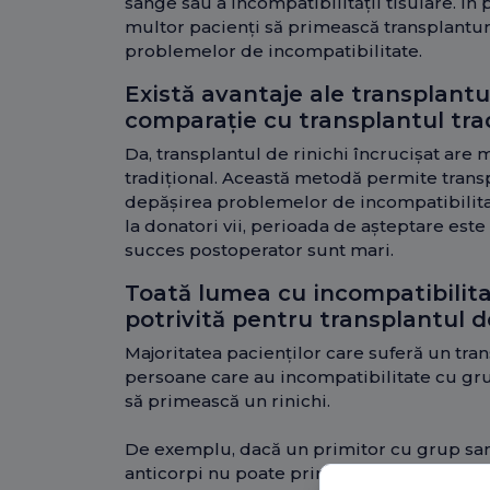
sânge sau a incompatibilității tisulare. Î
multor pacienți să primească transplantur
problemelor de incompatibilitate.
Există avantaje ale transplantul
comparație cu transplantul trad
Da, transplantul de rinichi încrucișat are 
tradițional. Această metodă permite trans
depășirea problemelor de incompatibilitate
la donatori vii, perioada de așteptare este 
succes postoperator sunt mari.
Toată lumea cu incompatibilit
potrivită pentru transplantul de
Majoritatea pacienților care suferă un tran
persoane care au incompatibilitate cu gr
să primească un rinichi.
De exemplu, dacă un primitor cu grup sang
anticorpi nu poate primi un rinichi de la 