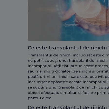
Ce este transplantul de rinichi 
Transplantul de rinichi încrucișat este o 
nu pot fi supuși unui transplant de rinich
incompatibilității tisulare. În acest proces,
sau mai mulți donatori de rinichi și primito
poată primi un rinichi care este potrivit p
încrucișat depășește aceste incompatibili
se supună unui transplant de rinichi cu su
obicei efectuate simultan si fiecare primit
pentru el/ea.
Ce este transplantul de rinichi 