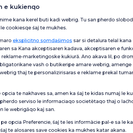
tem ca o pereche. În cadrul listei
n e kukienqo
ltă pereche histocompatibilă constând
 un donator cu grupa sanguină A.
snime kana kerel buti kadi webrig. Tu san pherdo slobod
cea mai mică șansă de a se potrivi, pot
 le cookiesqe śaj te mukhes.
ichi într-o manieră sănătoasă prin
rită listei de transplant încrucișat.
umaro
eksplicitno somdaśimos
sar si detalura telal kana 
un rinichi unei rude, dar au probleme
ina ruda de pe lista de așteptare
aren sa Kana akceptisaren kadava, akceptisaren e funkc
gibil de pe lista de transplant
j reklame-marketingoske kukiură. Ano akava lil, po drom
transferați fără așteptare.
 obligatorikane vash o butikeripe amare webrig, amenge 
 transplantul de rinichi
webrig thaj te personalizirisaras e reklame prekal tuma
transplantul de rinichi încrucișat. Cu
e opcia te nakhaves sa, amen ka śaj te kidas numaj le ku
erale de sănătate și vârstele atât ale
 pherdo serviso le informaciaqo societètaqo thaj o laćh
ral, donatorii sunt preferați să aibă
n le webrigăqo kaj san.
 de transplant de rinichi
 pe opcia Preferencie, śaj te les informàcie pal-e sa le ka
 śaj te alosares save cookies ka mukhes katar akana.