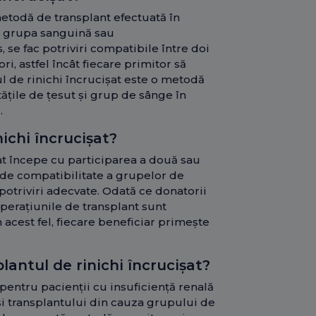
metodă de transplant efectuată în
au grupa sanguină sau
, se fac potriviri compatibile între doi
ri, astfel încât fiecare primitor să
ul de rinichi încrucișat este o metodă
ățile de țesut și grup de sânge în
.
ichi încrucișat?
at începe cu participarea a două sau
 de compatibilitate a grupelor de
potriviri adecvate. Odată ce donatorii
operațiunile de transplant sunt
n acest fel, fiecare beneficiar primește
lantul de rinichi încrucișat?
 pentru pacienții cu insuficiență renală
și transplantului din cauza grupului de