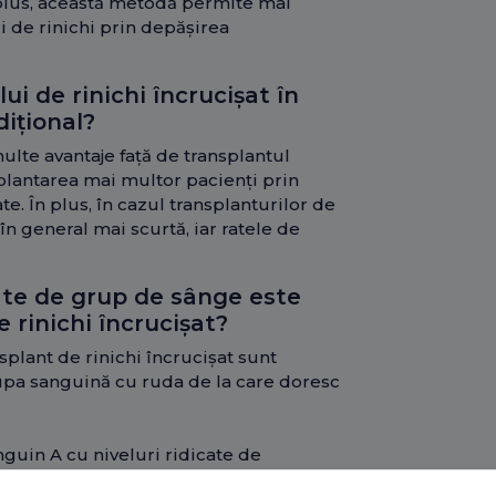
n plus, această metodă permite mai
i de rinichi prin depășirea
ui de rinichi încrucișat în
ițional?
multe avantaje față de transplantul
plantarea mai multor pacienți prin
. În plus, în cazul transplanturilor de
în general mai scurtă, iar ratele de
ate de grup de sânge este
 rinichi încrucișat?
splant de rinichi încrucișat sunt
upa sanguină cu ruda de la care doresc
uin A cu niveluri ridicate de
o rudă cu grup sanguin O, acest