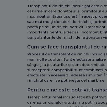
Transplantul de rinichi încrucișat este o 
cazurile în care donatorul și primitorul 
incompatibilitatea tisulară. În acest proces
sau mai mulți donatori de rinichi și primito
poată primi un rinichi potrivit. Transplant
importantă pentru a depăși incompatibilit
transplanturile de rinichi de la donatori vii
Cum se face transplantul de rin
Procesul de transplant de rinichi încruciș
mai multe cupluri. Sunt efectuate analize
sânge și a țesuturilor și sunt determinate 
și receptorii compatibili sunt combinați, 
efectuate în aceeași zi, adesea simultan. Î
rinichiul care i se potrivește cel mai bine.
Pentru cine este potrivit transp
Transplantul renal încrucișat este potrivit
care au un donator viu, dar nu pot fi supu