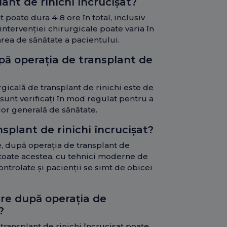
ant de rinichi încrucișat?
 poate dura 4-8 ore în total, inclusiv
 intervenției chirurgicale poate varia în
area de sănătate a pacientului.
upă operația de transplant de
rgicală de transplant de rinichi este de
i sunt verificați în mod regulat pentru a
 lor generală de sănătate.
splant de rinichi încrucișat?
le, după operația de transplant de
u toate acestea, cu tehnici moderne de
ontrolate și pacienții se simt de obicei
re după operația de
?
ransplant de rinichi încrucișat poate