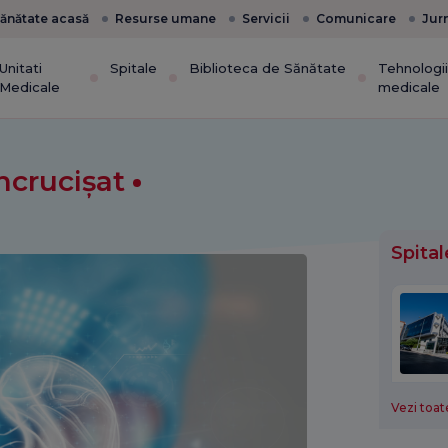
ănătate acasă
Resurse umane
Servicii
Comunicare
Jur
Unitati
Spitale
Biblioteca de Sănătate
Tehnologi
Medicale
medicale
încrucișat
Spital
Vezi toate