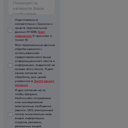
Подготовлено в
соответствии с Законом о
защите персональных
данных № 6698.
Текст
освещения
Я прочитал и
понял 39.
Мои персональные данные
обрабатываются с
использованием
предоставленного выше
информационного текста и
информации, созданной на
основе этого текста. Я даю
явное согласие на
обработку для целей,
указанных в
Тексте явного
согласия
.
Я даю согласие на то,
чтобы Флоренс
Найтингейл отправляла
мне коммерческие
электронные сообщения
(звонок, SMS, электронная
почта) относительно всех
видов информации,
опросов, рекламы,
рекламных акций,