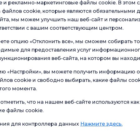
инф
 и рекламно-маркетинговые файлы cookie. В этом с
мар
про
 файлов cookie, которые являются обязательными 
йта, мы можем улучшить наш веб-сайт и персонали
тветствии с вашим соответствующим центром.
ете опцию «Отклонить все», мы сможем собирать т
ходимые для предоставления услуг информационног
ункционирования веб-сайта, на котором вы находи
ию «Настройки», вы можете получить информацию о
в наших
Общий опрос
йлов cookie и свободно выбирать, какие файлы cook
удовлетворенности
ство
того момента.
отметить, что на нашем веб-сайте используются как
ие файлы cookie.
Текущее состояние здоровья
ола для
ния для контроллера данных
Нажмите здесь.
Что помогает при диарее?
ременных