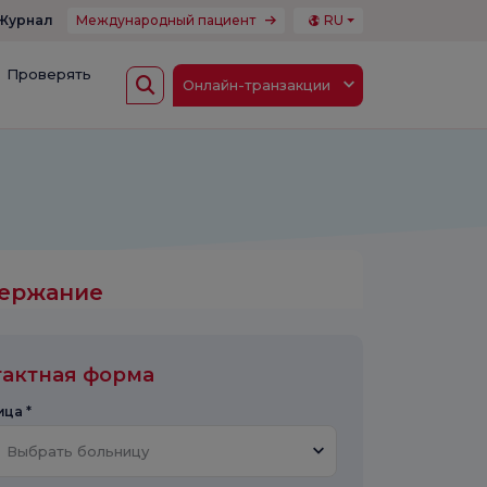
Журнал
Международный пациент
RU
Проверять
Онлайн-транзакции
ержание
тактная форма
ца *
Выбрать больницу