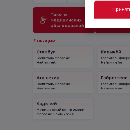
Принят
Пакеты
Медиц
медицинских
технол
обследований
Локации
Стамбул
Кадыкёй
Госпиталь Флоренс
Госпиталь Флор
Найтингейл
Найтингейл
Аташехир
Гайреттепе
Госпиталь Флоренс
Госпиталь Флор
Найтингейл
Найтингейл
Кадыкёй
Медицинский центр имени
Флоренс Найтингейл