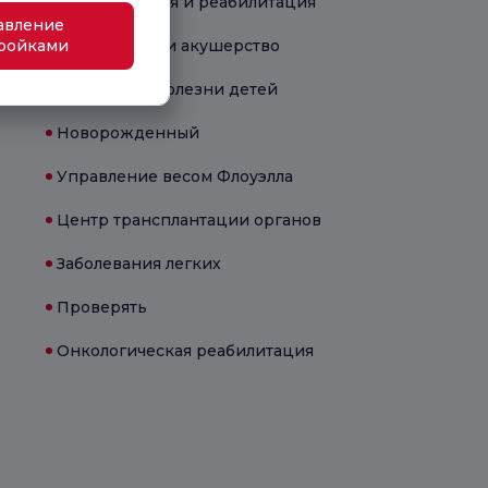
Физиотерапия и реабилитация
авление
ройками
Гинекология и акушерство
Здоровье и болезни детей
Новорожденный
Управление весом Флоуэлла
Центр трансплантации органов
Заболевания легких
Проверять
Онкологическая реабилитация