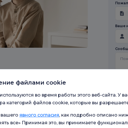
Пожалу
Ваше 
Сообщ
Под
ение файлами cookie
пер
про
Мои
используются во время работы этого веб-сайта. У ва
исп
инф
а категорий файлов cookie, которые вы разрешаете
осн
для
 вашего
явного согласия
, как подробно описано ниж
Я д
отп
ять все» Принимая это, вы принимаете функционал
(зв