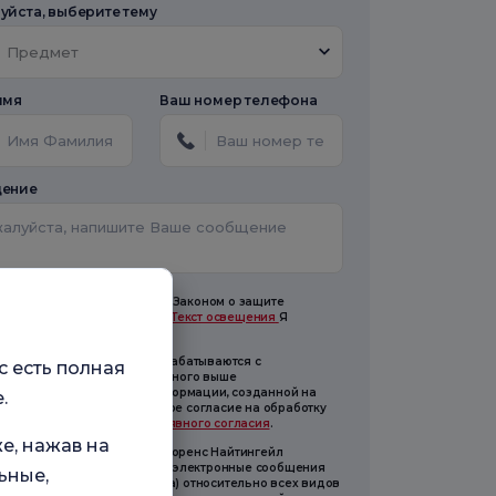
йста, выберите тему
Предмет
имя
Ваш номер телефона
ение
готовлено в соответствии с Законом о защите
сональных данных № 6698.
Текст освещения
Я
читал и понял 39.
 персональные данные обрабатываются с
с есть полная
ользованием предоставленного выше
ормационного текста и информации, созданной на
.
ове этого текста. Я даю явное согласие на обработку
 целей, указанных в
Тексте явного согласия
.
е, нажав на
аю согласие на то, чтобы Флоренс Найтингейл
равляла мне коммерческие электронные сообщения
ьные,
онок, SMS, электронная почта) относительно всех видов