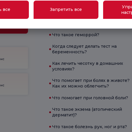
Какие симптомы характерны для
беременности?
Упр
ь все
Запретить все
наст
инские
Какие симптомы наблюдаются при
огии
дефиците витамина B12?
Что такое геморрой?
Когда следует делать тест на
беременность?
енс
Как лечить чесотку в домашних
условиях?
Что помогает при болях в животе?
енс
Как их можно облегчить?
Что помогает при головной боли?
Что такое экзема (атопический
дерматит)?
Что такое болезнь рук, ног и рта?