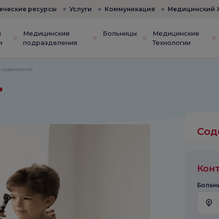
еческие ресурсы
Услуги
Коммуникация
Медицинский 
и
Медицинские
Больницы
Медицинские
и
подразделения
Технологии
я аудиология
Сод
Кон
Больни