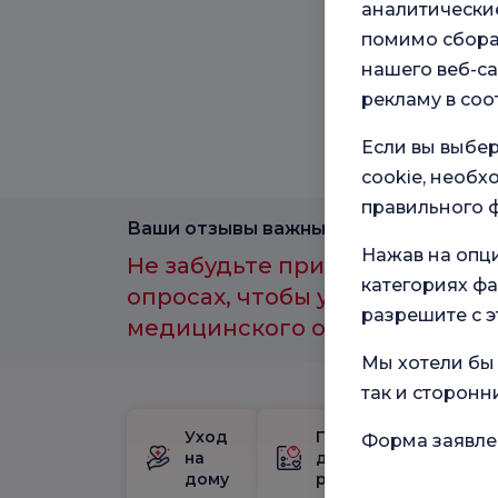
аналитические
помимо сбора
нашего веб-са
рекламу в соо
Если вы выбер
cookie, необ
правильного ф
Ваши отзывы важны для нас.
Нажав на опц
Не забудьте принять участие 
категориях фа
опросах, чтобы улучшить каче
разрешите с э
медицинского обслуживания.
Мы хотели бы 
так и сторонн
Уход
Пакет
Шк
Форма заявле
на
для
бе
дому
родов