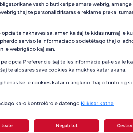
mark
 obligatorikane vash o butikeripe amare webrig, amenge 
eve
webrig thaj te personalizirisaras e reklame prekal tuma
e opcia te nakhaves sa, amen ka śaj te kidas numaj le ku
 pherdo serviso le informaciaqo societètaqo thaj o laćh
n le webrigăqo kaj san.
 pe opcia Preferencie, śaj te les informàcie pal-e sa le ka
Ver
mare
Sondaj general
 śaj te alosares save cookies ka mukhes katar akana.
Che
de satisfacție
ipasqi
de 
henas ke le cookies katar o angluno thaj o trinto rig s
ikàciaqo ka-o kontrolòro e datengo
Klikisar kathe.
Sănătate actuală
Școală
Ce este bun pentru diaree?
de
gravide
 toate
Negați tot
Gestion
Care sunt simptomele sarcinii?