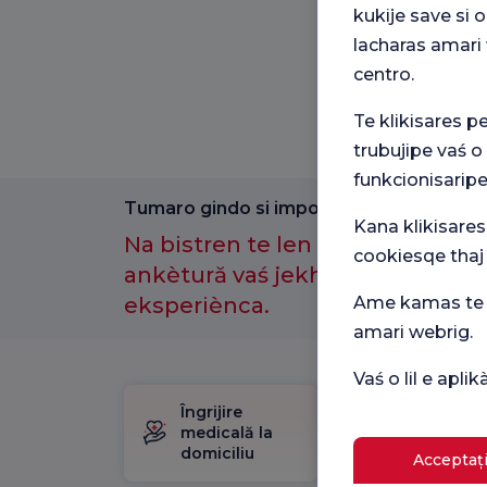
kukije save si
lacharas amari 
centro.
Te klikisares p
trubujipe vaś o
funkcionisaripe
Tumaro gindo si importantno amenge.
Kana klikisares
Na bistren te len kotor anθ-e a
cookiesqe thaj
ankètură vaś jekh maj laćhi sast
eksperiènca.
Ame kamas te p
amari webrig.
Vaś o lil e apl
Îngrijire
Pachet
medicală la
de
domiciliu
naștere
Acceptați