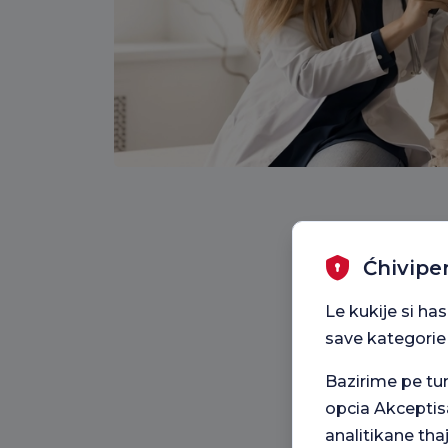
Ćhivipe
Le kukije si ha
save kategorie
Bazirime pe t
opcia Akceptis
analitikane tha