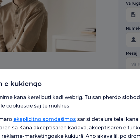
Vă rugă
Numel
Mesaj
n e kukienqo
Под
пер
поя
snime kana kerel buti kadi webrig. Tu san pherdo slobod
Me 
 le cookiesqe śaj te mukhes.
dino
tek
vaś
umaro
eksplicitno somdaśimos
sar si detalura telal kana 
som
aren sa Kana akceptisaren kadava, akceptisaren e funkc
Me 
kom
j reklame-marketingoske kukiură. Ano akava lil, po drom
pal-