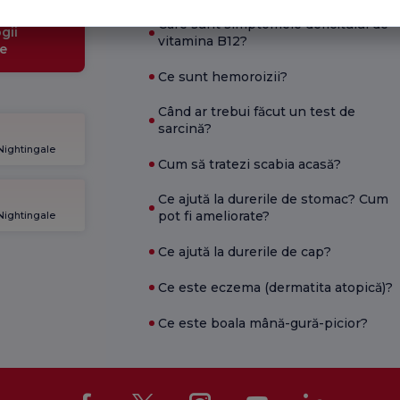
Care sunt simptomele deficitului de
gii
vitamina B12?
e
Ce sunt hemoroizii?
Când ar trebui făcut un test de
sarcină?
 Nightingale
Cum să tratezi scabia acasă?
Ce ajută la durerile de stomac? Cum
pot fi ameliorate?
 Nightingale
Ce ajută la durerile de cap?
Ce este eczema (dermatita atopică)?
Ce este boala mână-gură-picior?