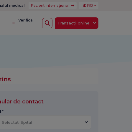
nalul medical
Pacient internațional
RO
i
Verifică
Tranzacții online
rins
ular de contact
l *
Selectați Spital