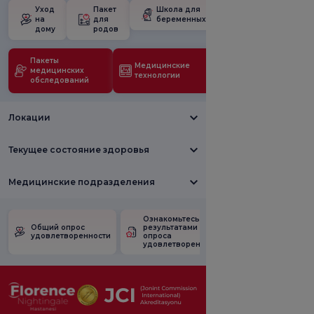
Уход
Пакет
Школа для
на
для
беременных
дому
родов
Пакеты
Медицинские
медицинских
технологии
обследований
Локации
Текущее состояние здоровья
Медицинские подразделения
Ознакомьтесь с
Опрос
Общий опрос
результатами
удовлетворен
удовлетворенности
опроса
рекламными
удовлетворенности.
акциями