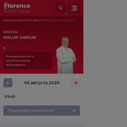
Домашняя страница
Врачи
PROF.DR. HALUK SARGIN
PROF.DR.
HALUK SARGIN
6
Эндокринология и
метаболические
заболевания
06 августа 2026
09:40
Подтвердить назначение