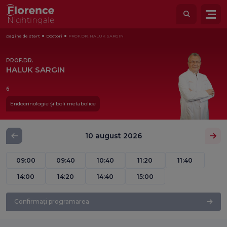
pagina de start
Doctori
PROF.DR. HALUK SARGIN
PROF.DR.
HALUK SARGIN
6
Endocrinologie și boli metabolice
10 august 2026
09:00
09:40
10:40
11:20
11:40
14:00
14:20
14:40
15:00
Confirmați programarea