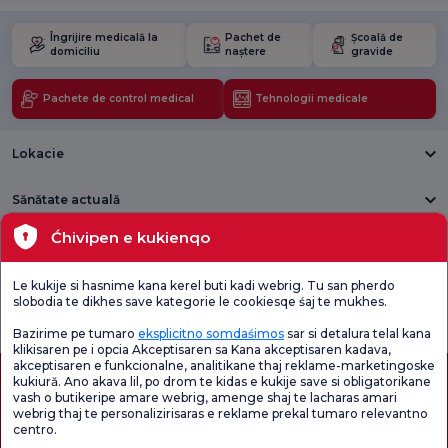
Îngrijire medicală la
Pachet de
Școală de
domiciliu
naștere
gravide
Pachete de control medical
Tehnologii medicale
Lokacie
Sănătate actuală
Ćhivipen e kukienqo
Unități medicale
Le kukije si hasnime kana kerel buti kadi webrig. Tu san pherdo
Verificați
Sondaj de
slobodia te dikhes save kategorie le cookiesqe śaj te mukhes.
Sondaj general
Chestionarul de
satisfacție
de satisfacție
Satisfacție.
privind promoțiile
Bazirime pe tumaro
eksplicitno somdaśimos
sar si detalura telal kana
klikisaren pe i opcia Akceptisaren sa Kana akceptisaren kadava,
akceptisaren e funkcionalne, analitikane thaj reklame-marketingoske
kukiură. Ano akava lil, po drom te kidas e kukije save si obligatorikane
vash o butikeripe amare webrig, amenge shaj te lacharas amari
webrig thaj te personalizirisaras e reklame prekal tumaro relevantno
centro.