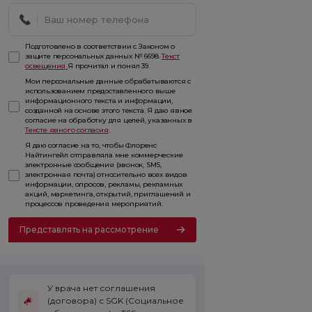
Подготовлено в соответствии с Законом о
защите персональных данных № 6698.
Текст
освещения
Я прочитал и понял 39.
Мои персональные данные обрабатываются с
использованием предоставленного выше
информационного текста и информации,
созданной на основе этого текста. Я даю явное
согласие на обработку для целей, указанных в
Тексте явного согласия
.
Я даю согласие на то, чтобы Флоренс
Найтингейл отправляла мне коммерческие
электронные сообщения (звонок, SMS,
электронная почта) относительно всех видов
информации, опросов, рекламы, рекламных
акций, маркетинга, открытий, приглашений и
процессов проведения мероприятий.
Представлять на рассмотрение
У врача нет соглашения
(договора) с SGK (Социальное