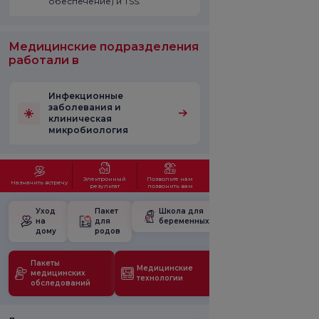
обеспечение) и TSS.
Медицинские подразделения
работали в
Инфекционные
заболевания и
клиническая
микробиология
Электронный
Позвольте нам
Назначить встречу
результат
позвонить вам
Уход
Пакет
Школа для
на
для
беременных
дому
родов
Пакеты
Медицинские
медицинских
технологии
обследований