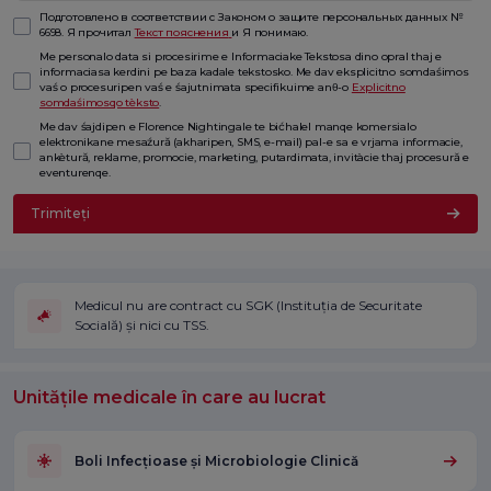
Подготовлено в соответствии с Законом о защите персональных данных №
6698. Я прочитал
Текст пояснения
и Я понимаю.
Me personalo data si procesirime e Informaciake Tekstosa dino opral thaj e
informaciasa kerdini pe baza kadale tekstosko. Me dav eksplicitno somdaśimos
vaś o procesuripen vaś e śajutnimata specifikuime anθ-o
Explicitno
somdaśimosqo tèksto
.
Me dav śajdipen e Florence Nightingale te bićhalel manqe komersialo
elektronikane mesaźură (akharipen, SMS, e-mail) pal-e sa e vrjama informacie,
ankètură, reklame, promocie, marketing, putardimata, invitàcie thaj procesură e
eventurenqe.
Trimiteți
Medicul nu are contract cu SGK (Instituția de Securitate
Socială) și nici cu TSS.
Unitățile medicale în care au lucrat
Boli Infecțioase și Microbiologie Clinică