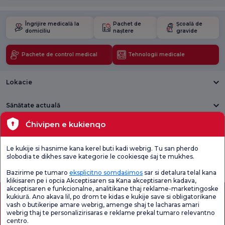
Îngrijire medicală la
Pachet de
Școală de
domiciliu
naștere
gravide
Pachete de control medical
Tehnologii medicale
Lokacie
Sănătate actuală
Ćhivipen e kukienqo
Unități medicale
Le kukije si hasnime kana kerel buti kadi webrig. Tu san pherdo
Verificați
Sondaj de
slobodia te dikhes save kategorie le cookiesqe śaj te mukhes.
Sondaj general
Chestionarul de
satisfacție
de satisfacție
Satisfacție.
privind promoțiile
Bazirime pe tumaro
eksplicitno somdaśimos
sar si detalura telal kana
klikisaren pe i opcia Akceptisaren sa Kana akceptisaren kadava,
akceptisaren e funkcionalne, analitikane thaj reklame-marketingoske
kukiură. Ano akava lil, po drom te kidas e kukije save si obligatorikane
vash o butikeripe amare webrig, amenge shaj te lacharas amari
webrig thaj te personalizirisaras e reklame prekal tumaro relevantno
centro.