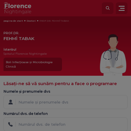
pagina de start
Doctori
PROF.DR. FEHMİ TABAK
PROF.DR.
FEHMİ TABAK
İstanbul
Spitalul Florence Nightingale
Boli Infecțioase și Microbiologie
Clinică
Lăsați-ne să vă sunăm pentru a face o programare
Numele și prenumele dvs
Numărul dvs. de telefon