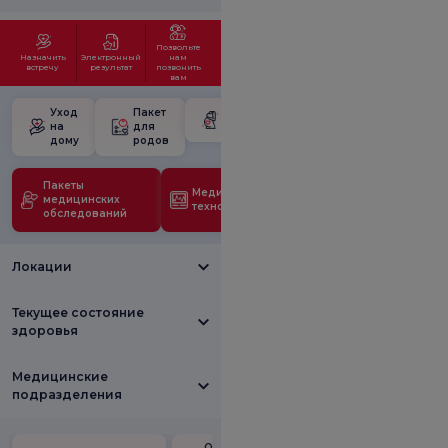
Позвольте
Назначить
Электронный
нам
встречу
результат
позвонить
вам
Уход
Пакет
Школа для
на
для
беременных
дому
родов
Пакеты
Медицинские
медицинских
технологии
обследований
Локации
Текущее состояние
здоровья
Медицинские
подразделения
Ознакомьтесь с
Опрос