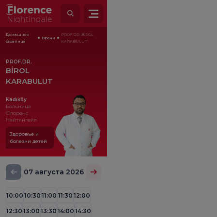
Домашняя
PROF.DR. BİROL
Врачи
страница
KARABULUT
PROF.DR.
BİROL
KARABULUT
Kadıköy
Больница
Флоренс
Найтингейл
Здоровье и
болезни детей
07 августа 2026
10:00
10:30
11:00
11:30
12:00
12:30
13:00
13:30
14:00
14:30