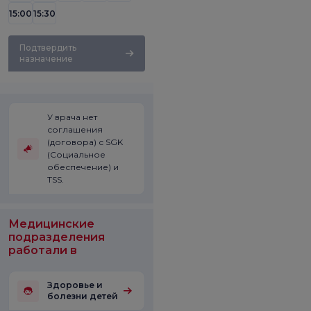
15:00
15:30
Подтвердить
назначение
У врача нет
соглашения
(договора) с SGK
(Социальное
обеспечение) и
TSS.
Медицинские
подразделения
работали в
Здоровье и
болезни детей