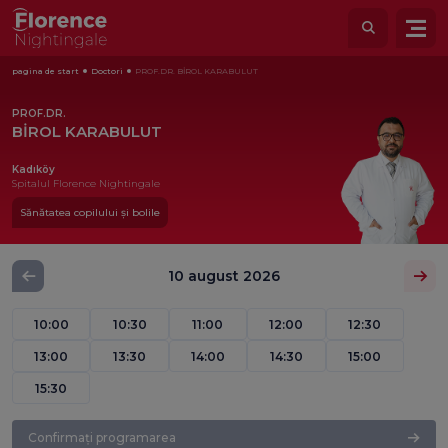
pagina de start
Doctori
PROF.DR. BİROL KARABULUT
PROF.DR.
BİROL KARABULUT
Kadıköy
Spitalul Florence Nightingale
Sănătatea copilului și bolile
10 august 2026
10:00
10:30
11:00
12:00
12:30
13:00
13:30
14:00
14:30
15:00
15:30
Confirmați programarea