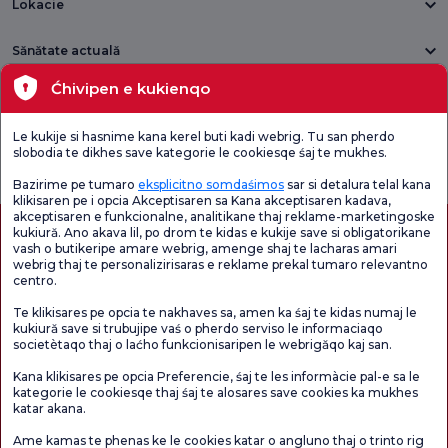
Lokacie
Sănătate actuală
Ćhivipen e kukienqo
Unități medicale
Le kukije si hasnime kana kerel buti kadi webrig. Tu san pherdo
Verificați
Sondaj de
slobodia te dikhes save kategorie le cookiesqe śaj te mukhes.
Sondaj general
Chestionarul de
satisfacție
de satisfacție
Satisfacție.
privind promoțiile
Bazirime pe tumaro
eksplicitno somdaśimos
sar si detalura telal kana
klikisaren pe i opcia Akceptisaren sa Kana akceptisaren kadava,
akceptisaren e funkcionalne, analitikane thaj reklame-marketingoske
kukiură. Ano akava lil, po drom te kidas e kukije save si obligatorikane
vash o butikeripe amare webrig, amenge shaj te lacharas amari
webrig thaj te personalizirisaras e reklame prekal tumaro relevantno
centro.
Te klikisares pe opcia te nakhaves sa, amen ka śaj te kidas numaj le
kukiură save si trubujipe vaś o pherdo serviso le informaciaqo
societètaqo thaj o laćho funkcionisaripen le webrigăqo kaj san.
Autorizație de turism medical
kvkk
Drepturile pacientului
Kana klikisares pe opcia Preferencie, śaj te les informàcie pal-e sa le
Conținutul paginii are doar scop informativ. Asigurați-vă că vă consultați medicul
kategorie le cookiesqe thaj śaj te alosares save cookies ka mukhes
pentru diagnostic și tratament.
katar akana.
@2026 Group Florence Nightingale Hospitals
Ame kamas te phenas ke le cookies katar o angluno thaj o trinto rig