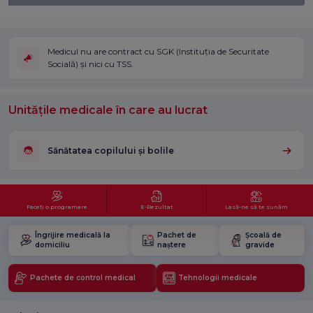
Medicul nu are contract cu SGK (Instituția de Securitate
Socială) și nici cu TSS.
Unitățile medicale în care au lucrat
Sănătatea copilului și bolile
Faceți o programare
E-Rezultat
Lasă-ne să te sunăm
Îngrijire medicală la
Pachet de
Școală de
domiciliu
naștere
gravide
Pachete de control medical
Tehnologii medicale