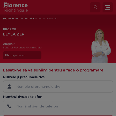
pagina de start
Doctori
PROF.DR. LEYLA ZER
PROF.DR.
LEYLA ZER
Ataşehir
Spitalul Florence Nightingale
Chirurgie la san
Lăsați-ne să vă sunăm pentru a face o programare
Numele și prenumele dvs
Numărul dvs. de telefon