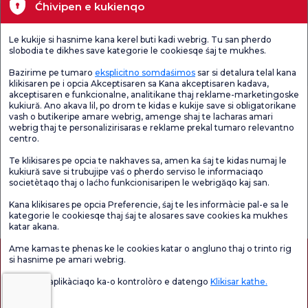
Ćhivipen e kukienqo
Îngrijire medicală la
Pachet de
Școală de
domiciliu
naștere
gravide
Le kukije si hasnime kana kerel buti kadi webrig. Tu san pherdo
slobodia te dikhes save kategorie le cookiesqe śaj te mukhes.
Pachete de control medical
Tehnologii medicale
Bazirime pe tumaro
eksplicitno somdaśimos
sar si detalura telal kana
klikisaren pe i opcia Akceptisaren sa Kana akceptisaren kadava,
akceptisaren e funkcionalne, analitikane thaj reklame-marketingoske
Lokacie
kukiură. Ano akava lil, po drom te kidas e kukije save si obligatorikane
vash o butikeripe amare webrig, amenge shaj te lacharas amari
webrig thaj te personalizirisaras e reklame prekal tumaro relevantno
Sănătate actuală
centro.
Te klikisares pe opcia te nakhaves sa, amen ka śaj te kidas numaj le
Unități medicale
kukiură save si trubujipe vaś o pherdo serviso le informaciaqo
societètaqo thaj o laćho funkcionisaripen le webrigăqo kaj san.
Verificați
Sondaj de
Kana klikisares pe opcia Preferencie, śaj te les informàcie pal-e sa le
Sondaj general
Chestionarul de
satisfacție
de satisfacție
kategorie le cookiesqe thaj śaj te alosares save cookies ka mukhes
Satisfacție.
privind promoțiile
katar akana.
Ame kamas te phenas ke le cookies katar o angluno thaj o trinto rig
si hasnime pe amari webrig.
Vaś o lil e aplikàciaqo ka-o kontrolòro e datengo
Klikisar kathe.