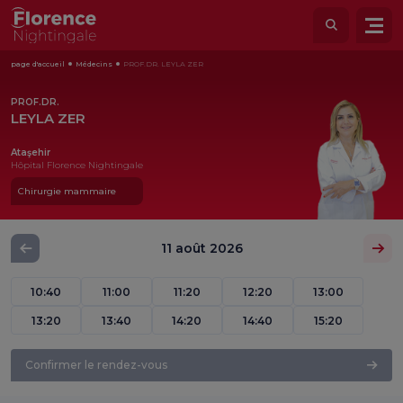
page d'accueil
Médecins
PROF.DR. LEYLA ZER
PROF.DR.
LEYLA ZER
Ataşehir
Hôpital Florence Nightingale
Chirurgie mammaire
11 août 2026
10:40
11:00
11:20
12:20
13:00
13:20
13:40
14:20
14:40
15:20
Confirmer le rendez-vous