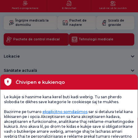
Faceți o programare
E-Rezultat
Lasă-ne să te sunăm
Îngrijire medicală la
Pachet de
Școală de
domiciliu
naștere
gravide
Pachete de control medical
Tehnologii medicale
Lokacie
Sănătate actuală
Ćhivipen e kukienqo
Unități medicale
Le kukije si hasnime kana kerel buti kadi webrig. Tu san pherdo
Verificați
Sondaj de
slobodia te dikhes save kategorie le cookiesqe śaj te mukhes.
Sondaj general
Chestionarul de
satisfacție
de satisfacție
Satisfacție.
privind promoțiile
Bazirime pe tumaro
eksplicitno somdaśimos
sar si detalura telal kana
klikisaren pe i opcia Akceptisaren sa Kana akceptisaren kadava,
akceptisaren e funkcionalne, analitikane thaj reklame-marketingoske
kukiură. Ano akava lil, po drom te kidas e kukije save si obligatorikane
vash o butikeripe amare webrig, amenge shaj te lacharas amari
webrig thaj te personalizirisaras e reklame prekal tumaro relevantno