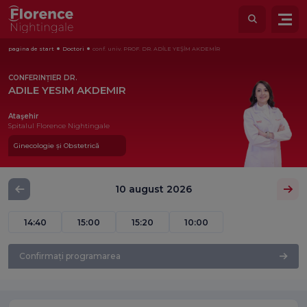
pagina de start
Doctori
conf. univ. PROF. DR. ADİLE YEŞİM AKDEMİR
CONFERINȚIER DR.
ADILE YESIM AKDEMIR
Ataşehir
Spitalul Florence Nightingale
Ginecologie și Obstetrică
10 august 2026
14:40
15:00
15:20
10:00
Confirmați programarea