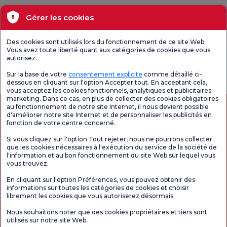
Santé actuelle
Gérer les cookies
Unités médicales
Des cookies sont utilisés lors du fonctionnement de ce site Web.
Vous avez toute liberté quant aux catégories de cookies que vous
autorisez.
Enquête
Consultez le
Enquête de
générale de
questionnaire de
satisfaction sur
Sur la base de votre
consentement explicite
comme détaillé ci-
satisfaction
satisfaction.
les promotions
dessous en cliquant sur l'option Accepter tout. En acceptant cela,
vous acceptez les cookies fonctionnels, analytiques et publicitaires-
marketing. Dans ce cas, en plus de collecter des cookies obligatoires
au fonctionnement de notre site Internet, il nous devient possible
d'améliorer notre site Internet et de personnaliser les publicités en
fonction de votre centre concerné.
Si vous cliquez sur l'option Tout rejeter, nous ne pourrons collecter
que les cookies nécessaires à l'exécution du service de la société de
l'information et au bon fonctionnement du site Web sur lequel vous
vous trouvez.
Autorisation de tourisme médical
kvkk
Droits des patients
En cliquant sur l'option Préférences, vous pouvez obtenir des
Le contenu de cette page est fourni à titre informatif uniquement. N'hésitez pas à
informations sur toutes les catégories de cookies et choisir
consulter votre médecin pour obtenir un diagnostic et un traitement.
librement les cookies que vous autoriserez désormais.
@2026 Groupe Hôpitaux Florence Nightingale
Nous souhaitons noter que des cookies propriétaires et tiers sont
utilisés sur notre site Web.