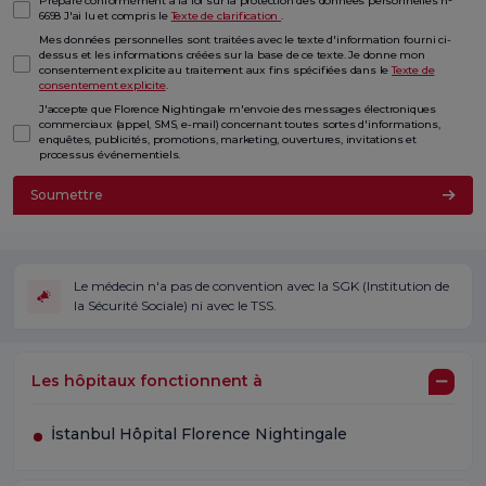
Préparé conformément à la loi sur la protection des données personnelles n°
6698 J'ai lu et compris le
Texte de clarification
.
Mes données personnelles sont traitées avec le texte d'information fourni ci-
dessus et les informations créées sur la base de ce texte. Je donne mon
consentement explicite au traitement aux fins spécifiées dans le
Texte de
consentement explicite
.
J'accepte que Florence Nightingale m'envoie des messages électroniques
commerciaux (appel, SMS, e-mail) concernant toutes sortes d'informations,
enquêtes, publicités, promotions, marketing, ouvertures, invitations et
processus événementiels.
Soumettre
Le médecin n'a pas de convention avec la SGK (Institution de
la Sécurité Sociale) ni avec le TSS.
Les hôpitaux fonctionnent à
İstanbul Hôpital Florence Nightingale