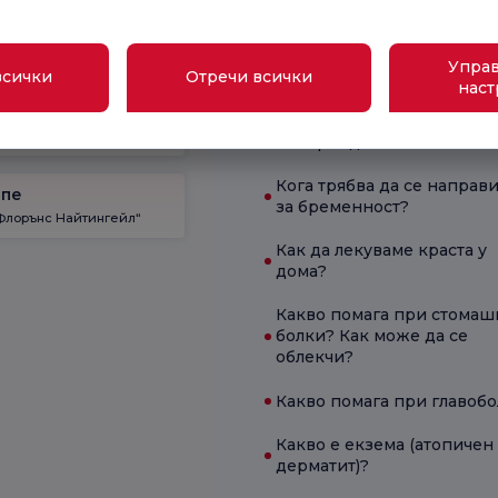
хнологии
бременност?
Какви са симптомите на
Управ
всички
Отречи всички
дефицит на B12?
наст
ой
Какво представляват
Флорънс Найтингейл“
хемороидите?
Кога трябва да се направи
епе
за бременност?
Флорънс Найтингейл“
Как да лекуваме краста у
дома?
Какво помага при стомаш
болки? Как може да се
облекчи?
Какво помага при главоб
Какво е екзема (атопичен
дерматит)?