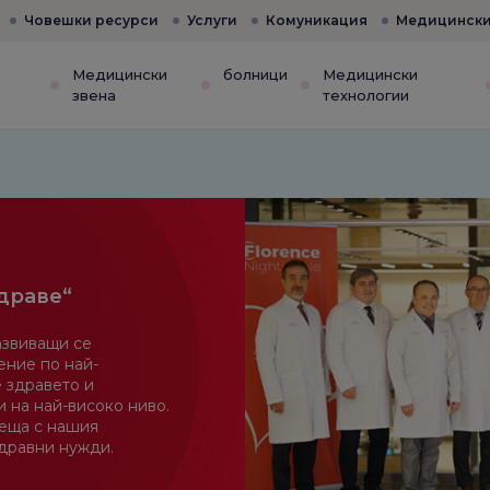
Човешки ресурси
Услуги
Комуникация
Медицински
е
Медицински
болници
Медицински
звена
технологии
драве“
азвиващи се
ение по най-
 здравето и
 на най-високо ниво.
реща с нашия
здравни нужди.