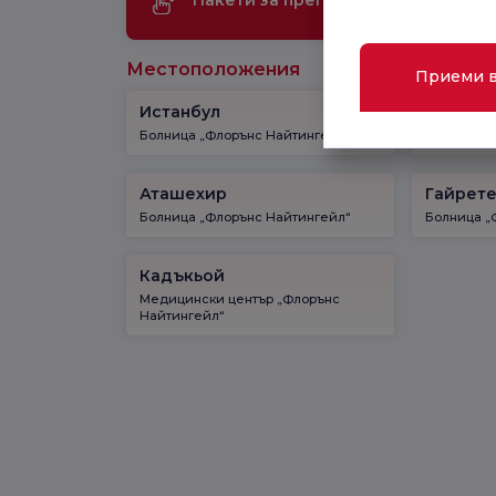
Пакети за преглед
те
Местоположения
Приеми 
Истанбул
Кадъкь
Болница „Флорънс Найтингейл“
Болница „
Аташехир
Гайрет
Болница „Флорънс Найтингейл“
Болница „
Кадъкьой
Медицински център „Флорънс
Найтингейл“