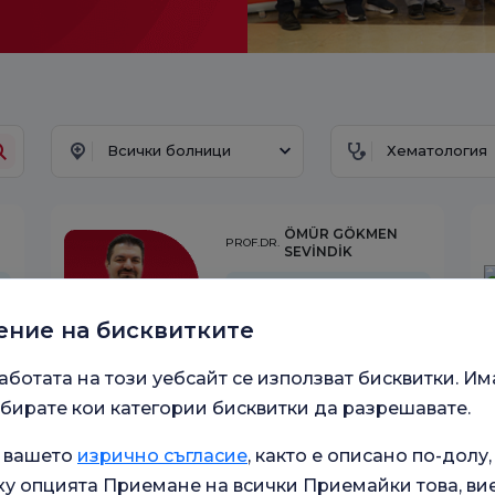
Всички болници
Хематология
ÖMÜR GÖKMEN
PROF.DR.
SEVİNDİK
Хематология
ение на бисквитките
İstanbul
Болница Флорънс
Найтингейл
аботата на този уебсайт се използват бисквитки. Им
Уговорете
Вижте
среща
Профил
бирате кои категории бисквитки да разрешавате.
а вашето
изрично съгласие
, както е описано по-долу,
у опцията Приемане на всички Приемайки това, ви