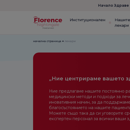
Начало Здраве
Институционален
Нашит
лекари
начална страница
лекари
„Ние центрираме вашето з
Ние предлагаме нашите постоянно р
медицински методи и подходи за леч
иновативния начин, за да поддържаме
благосъстоянието на нашите пациенти
Можете също така да си уговорите с
експертен персонал за всички ваши 