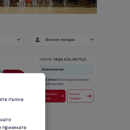
Всички лекари
YAŞA GÜL MUTLU
UZM.DR.
Хематология
İstanbul
Болница Флорънс
Найтингейл
Уговорете
Вижте
среща
Профил
ате пълна
 като
е приемате