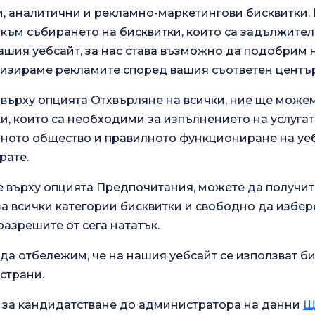
 аналитични и рекламно-маркетингови бисквитки. В
към събирането на бисквитки, които са задължител
ашия уебсайт, за нас става възможно да подобрим
лизираме рекламите според вашия съответен център
 върху опцията Отхвърляне на всички, ние ще може
и, които са необходими за изпълнението на услугат
.
ото общество и правилното функциониране на уеб
Анкета за общо
 нашите
рате.
удовлетворение
зживяване.
е върху опцията Предпочитания, можете да получит
 всички категории бисквитки и свободно да избер
разрешите от сега нататък.
Текущо здравословно
Училище за
състояние
да отбележим, че на нашия уебсайт се използват би
бременност
 страни.
Какво е добро за диария?
 за кандидатстване до администратора на данни
Щ
дицински
Какви са симптомите на