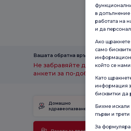
функционални,
в допълнение 
работата на н
и да персона
Ако щракнете
само бисквитк
Вашата обратна връзка е важна за нас
информационн
Не забравяйте да участвате в
който се нами
анкети за по-добро здравно и
Като щракнет
информация за
бисквитки да 
Домашно
Пакет за
Бихме искали 
здравеопазване
раждане
първи и трети
За формуляра
Ме