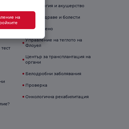
Гинекология и акушерство
ление на
Детско здраве и болести
ройките
Новородено
Управление на теглото на
Флоуел
 тест
Център за трансплантация на
органи
Белодробни заболявания
ни
Проверка
Онкологична рехабилитация
олие?