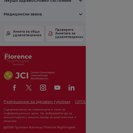
Текущо здравословно състояние
Медицински звена
Проверете
Анкета за
Анкета за общо
Анкетата за
удовлетвореност
удовлетворение
удовлетвореност.
от промоцията
Разрешение за здравен туризъм
ОРГАН ЗА ЗАЩИТА НА ЛИЧ
Съдържанието на страницата е само за
информационни цели. Не забравяйте да се
консултирате с вашия лекар за диагностика и
лечение.
@2026 Групови болници Florence Nightingale