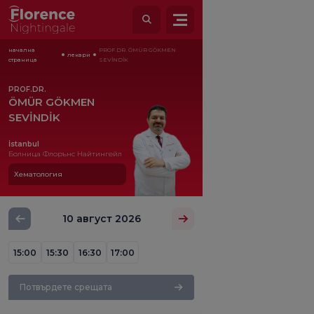
начална
PROF.DR. ÖMÜR GÖKMEN
лекари
страница
SEVİNDİK
PROF.DR.
ÖMÜR GÖKMEN
SEVİNDİK
İstanbul
Болница Флорънс Найтингейл
Хематология
10 август 2026
15:00
15:30
16:30
17:00
Потвърдете срещата