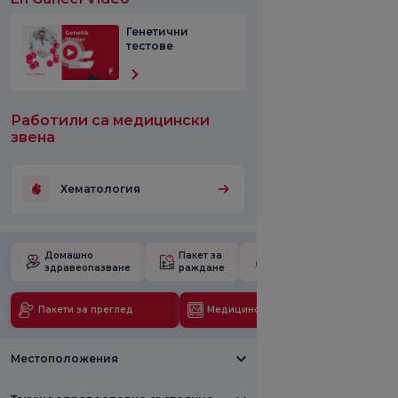
Генетични
тестове
Работили са медицински
звена
Хематология
Домашно
Пакет за
Училище за
здравеопазване
раждане
бременност
Пакети за преглед
Медицински технологии
Местоположения