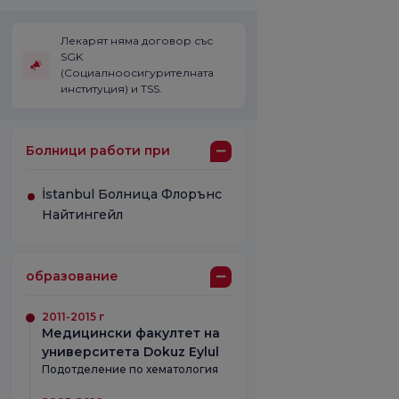
Лекарят няма договор със
SGK
(Социалноосигурителната
институция) и TSS.
Болници работи при
İstanbul Болница Флорънс
Найтингейл
образование
2011-2015 г
Медицински факултет на
университета Dokuz Eylul
Подотделение по хематология