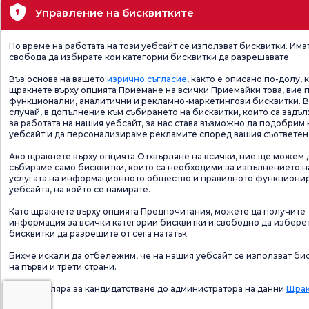
Управление на бисквитките
По време на работата на този уебсайт се използват бисквитки. Има
свобода да избирате кои категории бисквитки да разрешавате.
Въз основа на вашето
изрично съгласие
, както е описано по-долу, 
щракнете върху опцията Приемане на всички Приемайки това, вие 
функционални, аналитични и рекламно-маркетингови бисквитки. В
случай, в допълнение към събирането на бисквитки, които са задъ
за работата на нашия уебсайт, за нас става възможно да подобрим
уебсайт и да персонализираме рекламите според вашия съответен
Ако щракнете върху опцията Отхвърляне на всички, ние ще можем 
събираме само бисквитки, които са необходими за изпълнението н
услугата на информационното общество и правилното функциони
уебсайта, на който се намирате.
Като щракнете върху опцията Предпочитания, можете да получите
информация за всички категории бисквитки и свободно да избере
бисквитки да разрешите от сега нататък.
Бихме искали да отбележим, че на нашия уебсайт се използват би
на първи и трети страни.
За формуляра за кандидатстване до администратора на данни
Щрак