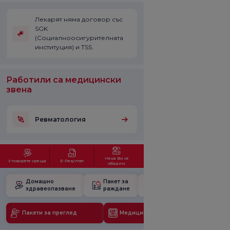
Лекарят няма договор със
SGK
(Социалноосигурителната
институция) и TSS.
Работили са медицински
звена
Ревматология
Нека Ви се
Уговорете среща
Е-Резултат
обадим
Домашно
Пакет за
Училище за
здравеопазване
раждане
бременност
Пакети за преглед
Медицински технологии