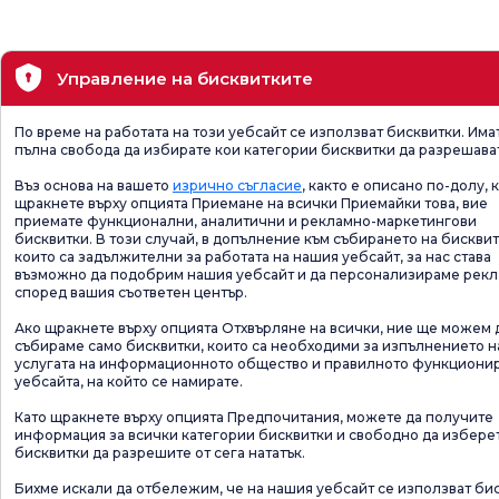
Управление на бисквитките
По време на работата на този уебсайт се използват бисквитки. Има
пълна свобода да избирате кои категории бисквитки да разрешава
Въз основа на вашето
изрично съгласие
, както е описано по-долу, 
щракнете върху опцията Приемане на всички Приемайки това, вие
приемате функционални, аналитични и рекламно-маркетингови
бисквитки. В този случай, в допълнение към събирането на бисквит
които са задължителни за работата на нашия уебсайт, за нас става
възможно да подобрим нашия уебсайт и да персонализираме рек
според вашия съответен център.
Ако щракнете върху опцията Отхвърляне на всички, ние ще можем 
събираме само бисквитки, които са необходими за изпълнението н
услугата на информационното общество и правилното функциони
уебсайта, на който се намирате.
Като щракнете върху опцията Предпочитания, можете да получите
информация за всички категории бисквитки и свободно да избере
бисквитки да разрешите от сега нататък.
Бихме искали да отбележим, че на нашия уебсайт се използват би