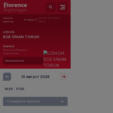
начална
UZM.DR. EGE SİNAN
лекари
страница
TORUN
UZM.DR.
EGE SİNAN TORUN
İstanbul
Болница Флорънс
Найтингейл
Ревматология
10 август 2026
16:30
17:30
Потвърдете срещата