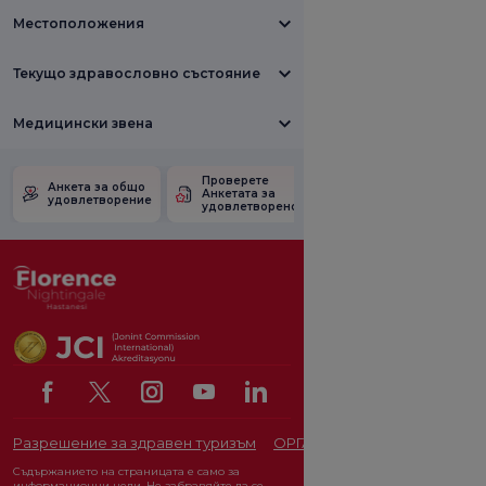
Местоположения
Текущо здравословно състояние
Медицински звена
Проверете
Анкета за
Анкета за общо
Анкетата за
удовлетвореност
удовлетворение
удовлетвореност.
от промоцията
Разрешение за здравен туризъм
ОРГАН ЗА ЗАЩИТА НА ЛИЧ
Съдържанието на страницата е само за
информационни цели. Не забравяйте да се