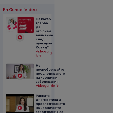
En Güncel Video
На какво
трябва
да
обърнем
внимание
след
прекаран
Ковид?
Videoyu
İzle
Не
пренебрегвайте
проследяването
на хронични
заболявания
Videoyu İzle
Ранната
диагностика и
проследяването
на хроничните
заболявания са