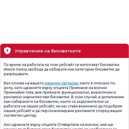
Управление на бисквитките
По време на работата на този уебсайт се използват бисквитки.
Имате пълна свобода да избирате кои категории бисквитки да
разрешавате.
Въз основа на вашето
изрично съгласие
, както е описано по-
долу, като щракнете върху опцията Приемане на всички
Приемайки това, вие приемате функционални, аналитични и
рекламно-маркетингови бисквитки. В този случай, в допълнение
към събирането на бисквитки, които са задължителни за
работата на нашия уебсайт, за нас става възможно да подобрим
нашия уебсайт и да персонализираме рекламите според вашия
съответен център.
Ако щракнете върху опцията Отхвърляне на всички, ние ще