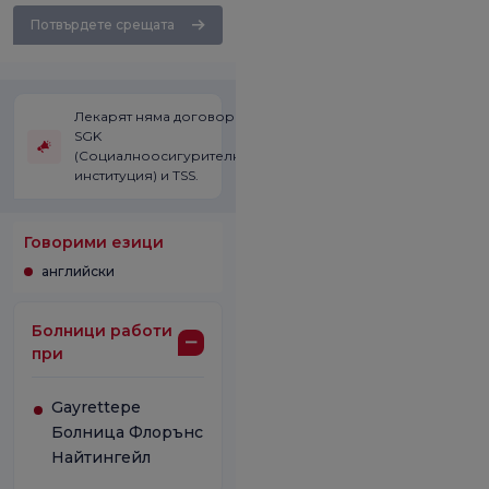
Потвърдете срещата
Лекарят няма договор със
SGK
(Социалноосигурителната
институция) и TSS.
Говорими езици
английски
Болници работи
при
Gayrettepe
Болница Флорънс
Найтингейл