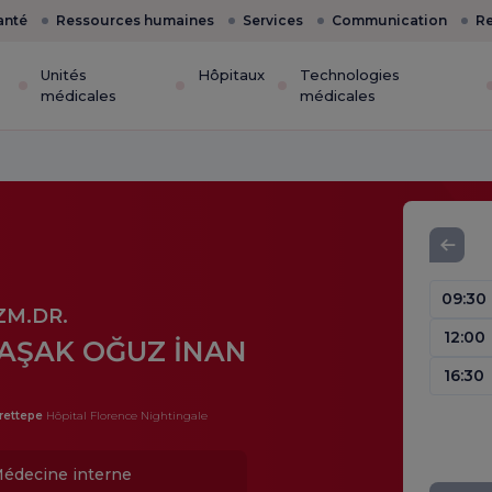
anté
Ressources humaines
Services
Communication
Re
Unités
Hôpitaux
Technologies
médicales
médicales
09:30
ZM.DR.
12:00
AŞAK OĞUZ İNAN
16:30
rettepe
Hôpital Florence Nightingale
édecine interne