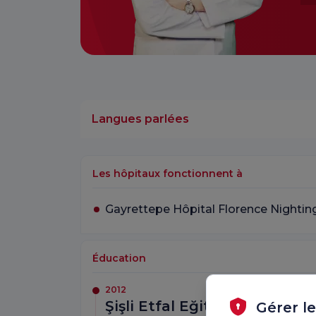
Langues parlées
Les hôpitaux fonctionnent à
Gayrettepe Hôpital Florence Nightin
Éducation
2012
Şişli Etfal Eğitim ve Araştı
Gérer l