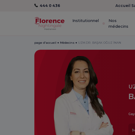
444 0 436
Accueil S
Institutionnel
Nos
médecins
page d'accueil
Médecins
UZM.DR. BAŞAK OĞUZ İNAN
U
B
Gay
M