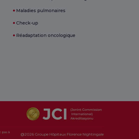
Maladies pulmonaires
Check-up
Réadaptation oncologique
z pas à
@2026 Groupe Hôpitaux Florence Nightingale