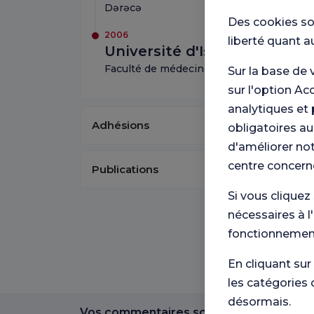
Dərəcə
Des cookies so
2006
liberté quant a
Université d'Istanbul
Faculté de médecine
Sur la base de 
sur l'option Ac
analytiques et 
Adhésions
obligatoires au
d'améliorer not
centre concern
Publications
Si vous cliquez
nécessaires à l
fonctionnement
En cliquant sur
les catégories 
désormais.
Vos commentaires sont importants pour