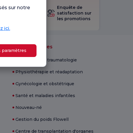
sultez le
sés sur notre
Enquête de
stionnaire
satisfaction sur
les promotions
isfaction.
 ici.
Unités médicales
s paramètres
Orthopédie et traumatologie
Physiothérapie et réadaptation
Gynécologie et obstétrique
Santé et maladies infantiles
Nouveau-né
Gestion du poids Flowell
Centre de transplantation d'organes