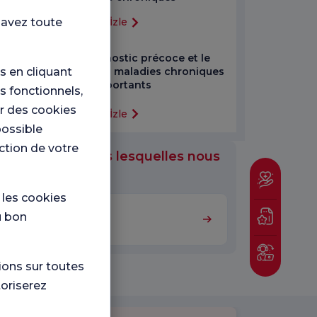
 avez toute
Videoyu İzle
Le diagnostic précoce et le
 en cliquant
suivi des maladies chroniques
sont importants
s fonctionnels,
er des cookies
Videoyu İzle
possible
nction de votre
s médicales dans lesquelles nous
travaillé
e les cookies
u bon
Médecine interne
ions sur toutes
toriserez