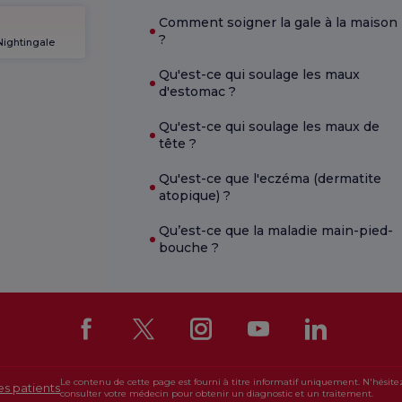
Comment soigner la gale à la maison
?
Nightingale
Qu'est-ce qui soulage les maux
d'estomac ?
Qu'est-ce qui soulage les maux de
tête ?
Qu'est-ce que l'eczéma (dermatite
atopique) ?
Qu’est-ce que la maladie main-pied-
bouche ?
Le contenu de cette page est fourni à titre informatif uniquement. N'hésite
es patients
consulter votre médecin pour obtenir un diagnostic et un traitement.