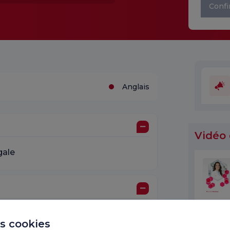
Confi
Anglais
Vidéo 
gale
rma Hastanesi
es cookies