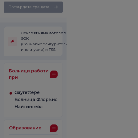
Потвърдете срещата
Лекарят няма договор със
SGK
(Социалноосигурителната
институция) и TSS.
Болници работи
при
Gayrettepe
Болница Флорънс
Найтингейл
Образование