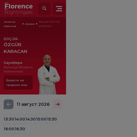
начална
DOÇ.DR. ÖZGÜR
лекари
страница
KARACAN
DOÇ.DR.
ÖZGÜR
KARACAN
Gayrettepe
Болница Флорънс
Найтингейл
Болести на
гръдния кош
11 август 2026
13:30
14:00
14:30
15:00
15:30
16:00
16:30