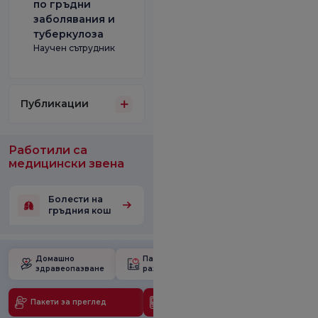
по гръдни
заболявания и
туберкулоза
Научен сътрудник
Публикации
Работили са
медицински звена
Болести на
гръдния кош
Домашно
Пакет за
Училище за
здравеопазване
раждане
бременност
Пакети за преглед
Медицински технологии