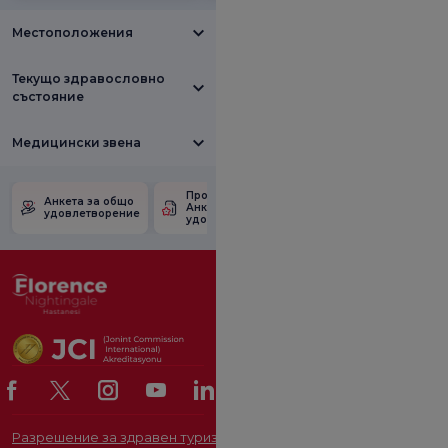
Местоположения
Текущо здравословно
състояние
Медицински звена
Проверете
Анкета за
Анкета за общо
Анкетата за
удовлетвореност
удовлетворение
удовлетвореност.
от промоцията
Разрешение за здравен туризъм
ОРГАН ЗА ЗАЩИТА НА ЛИЧ