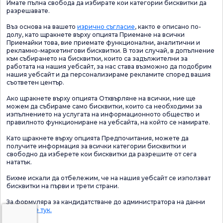
Имате пълна свобода да избирате кои категории бисквитки да
разрешавате.
Въз основа на вашето
изрично съгласие
, както е описано по-
долу, като щракнете върху опцията Приемане на всички
Приемайки това, вие приемате функционални, аналитични и
рекламно-маркетингови бисквитки. В този случай, в допълнение
към събирането на бисквитки, които са задължителни за
работата на нашия уебсайт, за нас става възможно да подобрим
нашия уебсайт и да персонализираме рекламите според вашия
съответен център.
Ако щракнете върху опцията Отхвърляне на всички, ние ще
можем да събираме само бисквитки, които са необходими за
изпълнението на услугата на информационното общество и
правилното функциониране на уебсайта, на който се намирате.
Като щракнете върху опцията Предпочитания, можете да
получите информация за всички категории бисквитки и
свободно да изберете кои бисквитки да разрешите от сега
нататък.
Бихме искали да отбележим, че на нашия уебсайт се използват
бисквитки на първи и трети страни.
За формуляра за кандидатстване до администратора на данни
Щракнете тук.