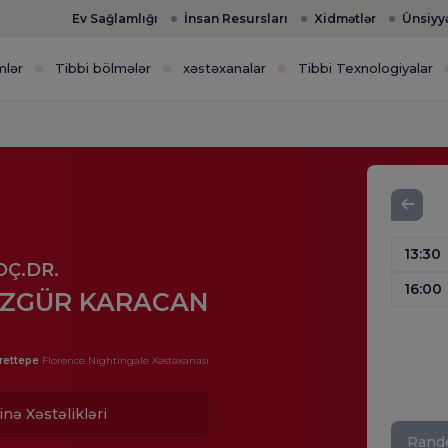
Ev Sağlamlığı
İnsan Resursları
Xidmətlər
Ünsiyy
mlər
Tibbi bölmələr
xəstəxanalar
Tibbi Texnologiyalar
13:30
OÇ.DR.
16:00
ZGÜR KARACAN
rettepe
Florence Nightingale Xəstəxanası
inə Xəstəlikləri
Rande