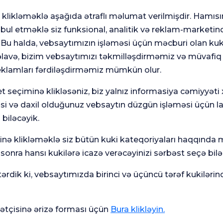
klikləməklə aşağıda ətraflı məlumat verilmişdir. Hamısı
ul etməklə siz funksional, analitik və reklam-marketinq
akültəsi, Pulmonologiya
. Bu halda, vebsaytımızın işləməsi üçün məcburi olan kuki
avə, bizim vebsaytımızı təkmilləşdirməmiz və müvafiq
eklamları fərdiləşdirməmiz mümkün olur.
t seçiminə klikləsəniz, biz yalnız informasiya cəmiyyəti
akültəsi, Pulmonologiya
əsi və daxil olduğunuz vebsaytın düzgün işləməsi üçün l
 biləcəyik.
minə klikləməklə siz bütün kuki kateqoriyaları haqqında
onra hansı kukilərə icazə verəcəyinizi sərbəst seçə bilər
akültəsi, Pulmonologiya
rdik ki, vebsaytımızda birinci və üçüncü tərəf kukilərin
tçisinə ərizə forması üçün
Bura klikləyin.
ərbi Xəstəxanası