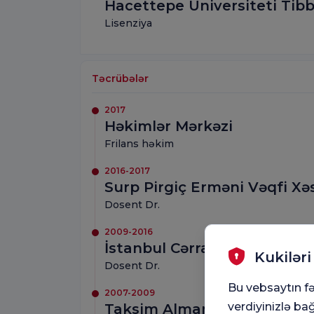
Hacettepe Universiteti Tibb
Lisenziya
Təcrübələr
2017
Həkimlər Mərkəzi
Frilans həkim
2016-2017
Surp Pirgiç Erməni Vəqfi Xə
Dosent Dr.
2009-2016
İstanbul Cərrahiyyə Xəstəxa
Kukiləri
Dosent Dr.
Bu vebsaytın fə
2007-2009
verdiyinizlə bağ
Taksim Alman Xəstəxanası