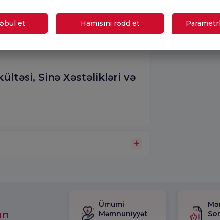
əbul et
Hamısını rədd et
Parametrl
übarizə Dispanseri
ltəsi, Sinə Xəstəlikləri və
Ümumi
Mə
ün
Məmnuniyyət
So