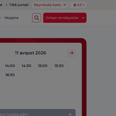
ət
Tibb jurnalı
Beynəlxalq Xəstə
AZ
Müayinə
Onlayn əməliyyatlar
11 avqust 2026
14:00
14:30
15:00
15:30
16:30
vu təsdiq edin