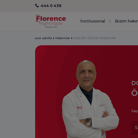
444 0 436
İnstitusional
Bizim həki
ana səhifə
Həkimlər
DOÇ.DR. ÖZGÜR KARACAN
D
Ö
Gay
S