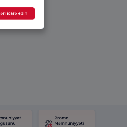
əri idarə edin
mnuniyyət
Promo
rğusunu
Məmnuniyyəti