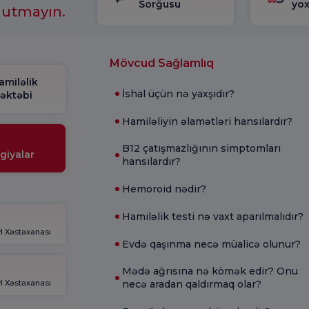
Sorğusu
yox
nutmayın.
Mövcud Sağlamlıq
amiləlik
İshal üçün nə yaxşıdır?
əktəbi
Hamiləliyin əlamətləri hansılardır?
B12 çatışmazlığının simptomları
giyalar
hansılardır?
Hemoroid nədir?
Hamiləlik testi nə vaxt aparılmalıdır?
l Xəstəxanası
Evdə qaşınma necə müalicə olunur?
Mədə ağrısına nə kömək edir? Onu
l Xəstəxanası
necə aradan qaldırmaq olar?