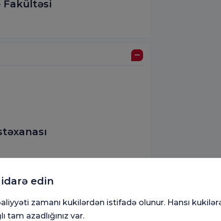
 Fakültəsi
stəxanası
nası
 idarə edin
aliyyəti zamanı kukilərdən istifadə olunur. Hansı kukilər
lı tam azadlığınız var.