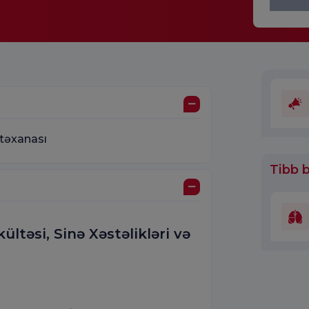
təxanası
Tibb b
ltəsi, Sinə Xəstəlikləri və