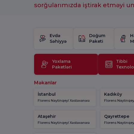
sorğularımızda iştirak etməyi u
Evdə
Doğum
H
Səhiyyə
Paketi
M
Yoxlama
Tibbi
Paketləri
Texnolo
Məkanlar
İstanbul
Kadıköy
Florens Naytinqeyl Xəstəxanası
Florens Naytinqey
Ataşehir
Qayrettepe
Florens Naytinqeyl Xəstəxanası
Florens Naytinqey