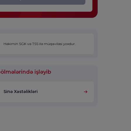
Həkimin SGK və TSS ilə müqaviləsi yoxdur.
ölmələrində işləyib
Sinə Xəstəlikləri