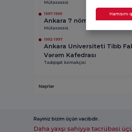
Mütəxəssis
Hamısını q
1997-1999
Ankara 7 nömrəli Vərəmlə M
Mütəxəssis
1992-1997
Ankara Universiteti Tibb Fakü
Vərəm Kafedrası
Tədqiqat köməkçisi
Nəşrlər
Rəyiniz bizim üçün vacibdir.
Daha yaxşı səhiyyə təcrübəsi üç