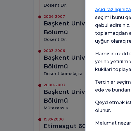
Dosent Dr.
açıq razılığınıza
2006-2007
seçimi bunu qəb
Başkent Universiteti Tibb F
qəbul edirsiniz
Bölümü
toplamaqdan əl
Dosent Dr.
uyğun olaraq r
2003-2006
Hamısını rədd e
Başkent Universiteti Tibb F
yerinə yetirilm
Bölümü
kukiləri toplaya
Dosent köməkçisi
Tercihlər seçi
2000-2003
edə və bundan s
Başkent Universiteti Tibb F
Bölümü
Qeyd etmək istə
Mütəxəssis
olunur.
1999-2000
Məlumat nəzarə
Etimesgut 600 Çarpayılıq H