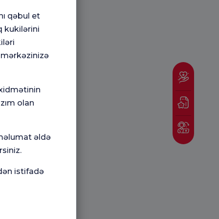
nı qəbul et
 kukilərini
ləri
 mərkəzinizə
 xidmətinin
azım olan
 məlumat əldə
siniz.
dən istifadə