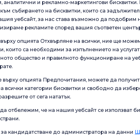
 аналитични и рекламно-маркетингови бисквитки. В
към събирането на бисквитки, които са задължител
ашия уебсайт, за нас става възможно да подобрим
лизираме рекламите според вашия съответен център
 върху опцията Отхвърляне на всички, ние ще може
и, които са необходими за изпълнението на услугат
.
ото общество и правилното функциониране на уеб
Анкета за общо
 нашите
удовлетворение
рате.
зживяване.
е върху опцията Предпочитания, можете да получит
 всички категории бисквитки и свободно да избер
Текущо здравословно
разрешите от сега нататък.
Училище за
състояние
бременност
да отбележим, че на нашия уебсайт се използват би
 страни.
Какво е добро за диария?
дицински
Какви са симптомите на
 за кандидатстване до администратора на данни
Щ
хнологии
бременност?