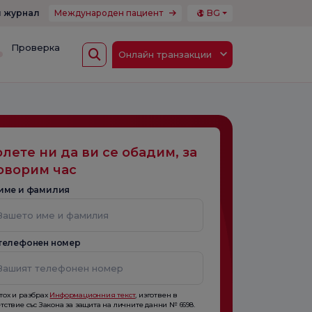
 журнал
Международен пациент
BG
Проверка
Онлайн транзакции
лете ни да ви се обадим, за
оворим час
име и фамилия
телефонен номер
тох и разбрах
Информационния текст
, изготвен в
тствие със Закона за защита на личните данни № 6698.