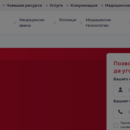
Човешки ресурси
Услуги
Комуникация
Медицински
е
Медицински
болници
Медицински
звена
технологии
Позво
да уг
Вашето 
Вашият 
Проче
съотве