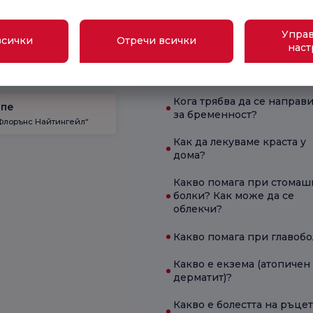
Какви са симптомите на
дефицит на B12?
Управ
всички
Отречи всички
наст
ой
Какво представляват
Флорънс Найтингейл“
хемороидите?
Кога трябва да се направи
епе
за бременност?
Флорънс Найтингейл“
Как да лекуваме краста у
дома?
Какво помага при стомаш
болки? Как може да се
облекчи?
Какво помага при главоб
Какво е екзема (атопичен
дерматит)?
Какво е болестта на ръцет