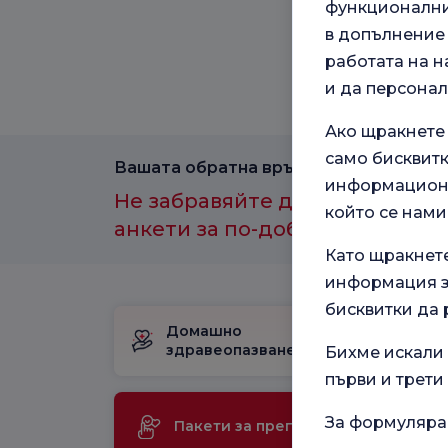
функционални,
в допълнение 
работата на н
и да персона
Ако щракнете
само бисквитк
Вашата обратна връзка е важна за нас
информационн
Не забравяйте да участвате в
който се нами
анкети за по-добро здравно и
Като щракнет
информация за
бисквитки да 
Домашно
Пакет за
здравеопазване
раждане
Бихме искали 
първи и трети
Ме
За формуляра
Пакети за преглед
те