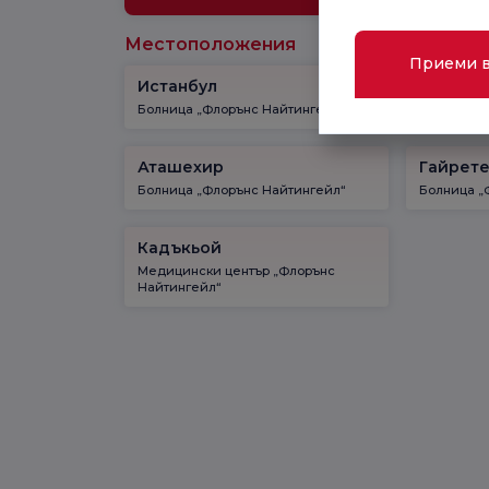
Местоположения
Приеми 
Истанбул
Кадъкь
Болница „Флорънс Найтингейл“
Болница „
Аташехир
Гайрет
Болница „Флорънс Найтингейл“
Болница „
Кадъкьой
Медицински център „Флорънс
Найтингейл“