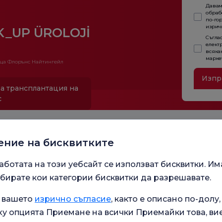
Давам
обраб
по-гор
изричн
K_UP ÜROLOJİ
Съглас
елект
всяка
марке
ца Флорънс Найтингейл
Изпр
а трансплантация на
с
ение на бисквитките
аботата на този уебсайт се използват бисквитки. Им
бирате кои категории бисквитки да разрешавате.
а вашето
изрично съгласие
, както е описано по-долу,
Работ
у опцията Приемане на всички Приемайки това, ви