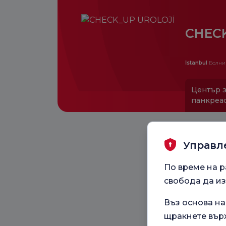
CHEC
İstanbul
Болни
Център з
панкреа
Управл
По време на р
свобода да из
Въз основа н
щракнете върх