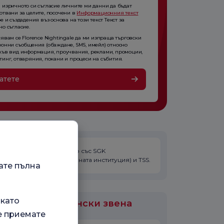
 изричното си съгласие личните ми данни да бъдат
отвани за целите, посочени в
Информационния текст
е и създадения въз основа на този текст Текст за
о съгласие.
явам се Florence Nightingale да ми изпраща търговски
ронни съобщения (обаждане, SMS, имейл) относно
къв вид информация, проучвания, реклами, промоции,
тинг, отваряния, покани и процеси на събития.
атете
Лекарят няма договор със SGK
(Социалноосигурителната институция) и TSS.
ате пълна
 като
или са медицински звена
е приемате