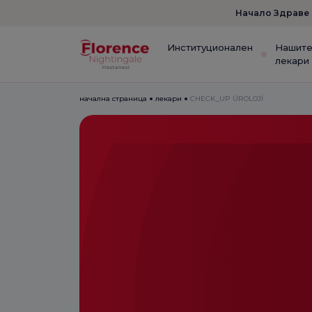
Начало Здраве
Институционален
Нашит
лекари
начална страница
лекари
CHECK_UP ÜROLOJİ