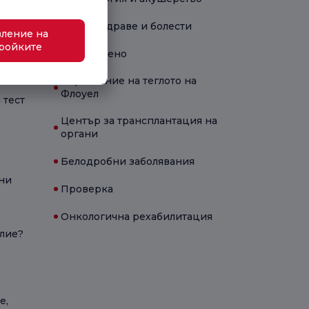
Детско здраве и болести
ление на
ройките
Новородено
Управление на теглото на
Флоуел
 тест
Център за трансплантация на
органи
Белодробни заболявания
ни
Проверка
Онкологична рехабилитация
олие?
е,