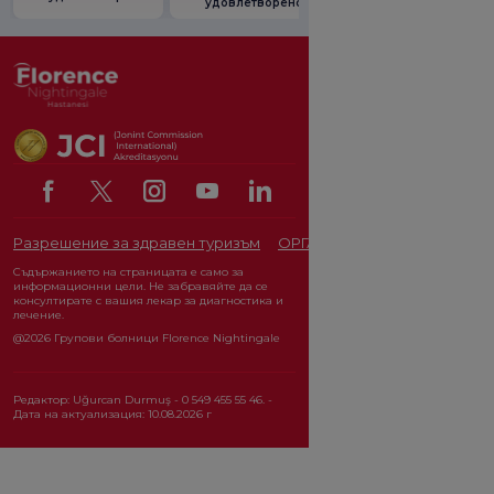
удовлетвореност.
от промоцията
Разрешение за здравен туризъм
ОРГАН ЗА ЗАЩИТА НА ЛИЧ
Съдържанието на страницата е само за
информационни цели. Не забравяйте да се
консултирате с вашия лекар за диагностика и
лечение.
@2026 Групови болници Florence Nightingale
Редактор: Uğurcan Durmuş - 0 549 455 55 46. -
Дата на актуализация: 10.08.2026 г