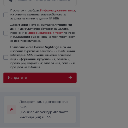
Прочетох и разбрах
Информационния текст
,
изготвен в съответствие със Закона за
защита на личните данни № 6698.
Давам изричното си съгласие личните ми
данни да бъдат обработвани за целите,
посочени в
Информационния текст
по-горе
и създадения въз основа на този текст Текст
за изрично съгласие.
Съгласявам се Florence Nightingale да ми
изпраща търговски електронни съобщения
(обаждане, SMS, имейл) относно всякакъв
вид информация, проучвания, реклами,
промоции, маркетинг, отваряния, покани и
процеси на събития.
Изпратете
Лекарят няма договор със
SGK
(Социалноосигурителната
институция) и TSS.