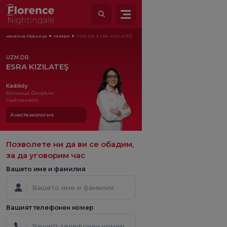
начална страница
лекари
UZM.DR. ESRA KIZILATEŞ
UZM.DR.
ESRA KIZILATEŞ
Kadıköy
Болница Флорънс
Найтингейл
Анестезиология
Позволете ни да ви се обадим,
за да уговорим час
Вашето име и фамилия
Вашият телефонен номер