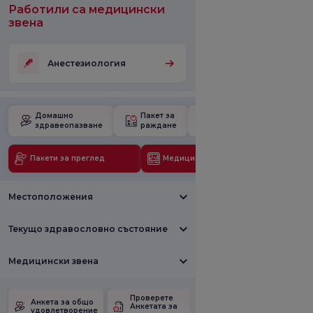
Работили са медицински
звена
Анестезиология
Домашно
Пакет за
Училище за
здравеопазване
раждане
бременност
Пакети за преглед
Медицински технологии
Местоположения
Текущо здравословно състояние
Медицински звена
Проверете
Анкета за
Анкета за общо
Анкетата за
удовлетвореност
удовлетворение