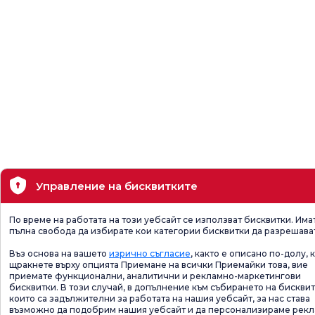
Управление на бисквитките
По време на работата на този уебсайт се използват бисквитки. Има
пълна свобода да избирате кои категории бисквитки да разрешава
Въз основа на вашето
изрично съгласие
, както е описано по-долу, 
щракнете върху опцията Приемане на всички Приемайки това, вие
приемате функционални, аналитични и рекламно-маркетингови
бисквитки. В този случай, в допълнение към събирането на бисквит
които са задължителни за работата на нашия уебсайт, за нас става
възможно да подобрим нашия уебсайт и да персонализираме рек