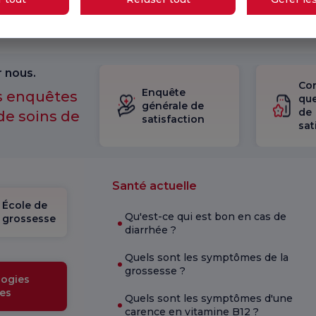
 nous.
Con
Enquête
os enquêtes
que
générale de
de
de soins de
satisfaction
sat
Santé actuelle
École de
Qu'est-ce qui est bon en cas de
grossesse
diarrhée ?
Quels sont les symptômes de la
grossesse ?
ogies
es
Quels sont les symptômes d'une
carence en vitamine B12 ?