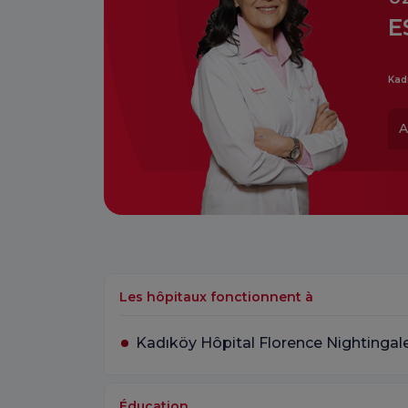
E
Kad
A
Les hôpitaux fonctionnent à
Kadıköy Hôpital Florence Nightingal
Éducation