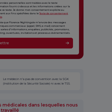
nnées personnelles sont traitées avec le texte
rmation fourni ci-dessus et les informations créées sur la
e ce texte. Je donne mon consentement explicite au
ment aux fins spécifiées dans le
Texte de consentement
te
.
pte que Florence Nightingale m'envoie des messages
oniques commerciaux (appel, SMS, e-mail) concernant
 sortes d'informations, enquêtes, publicités, promotions,
ing, ouvertures, invitations et processus événementiels.
ettre
Le médecin n'a pas de convention avec la SGK
(Institution de la Sécurité Sociale) ni avec le TSS.
s médicales dans lesquelles nous
travaillé