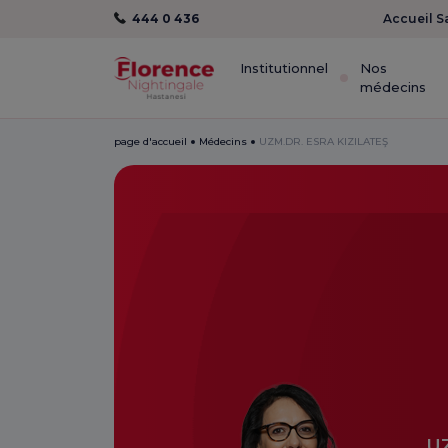
444 0 436
Accueil S
Institutionnel
Nos
médecins
page d'accueil
Médecins
UZM.DR. ESRA KIZILATEŞ
U