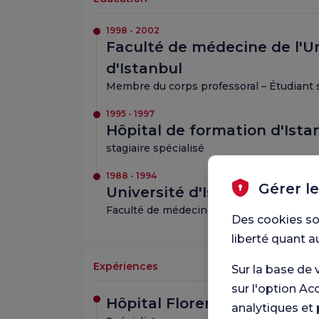
1998 - 2002
Faculté de médecine de l'U
d'Istanbul
Membre du corps professoral – Étudiant 
1995 - 1997
Hôpital de formation d'Ista
stagiaire spécialisé
1988 - 1994
Gérer l
Université d'Istanbul Cerra
Faculté de médecine
Des cookies so
liberté quant a
Expériences
Sur la base de 
sur l'option Ac
Hôpital Florence Nightinga
analytiques et 