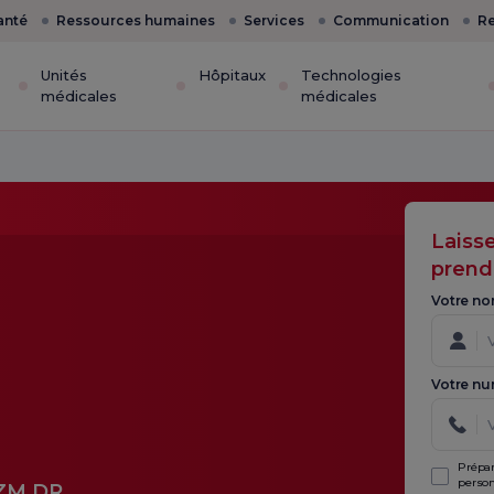
anté
Ressources humaines
Services
Communication
Re
Unités
Hôpitaux
Technologies
médicales
médicales
Laiss
prend
Votre no
Votre nu
Prépar
person
ZM.DR.