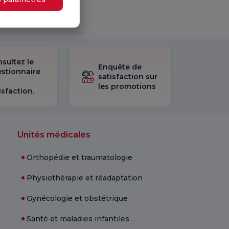
sultez le
Enquête de
stionnaire
satisfaction sur
les promotions
isfaction.
Unités médicales
Orthopédie et traumatologie
Physiothérapie et réadaptation
Gynécologie et obstétrique
Santé et maladies infantiles