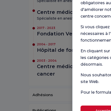
Spécialiste en anesthésiologie et réanim
obligatoires au
d'améliorer not
Centre médical Florence Ni
centre concern
Spécialiste en anesthésiologie et réanim
Si vous cliquez
2017 - 2023
Fondation Vehbi Koç Centre
nécessaires à l
fonctionnement
2004 - 2017
Hôpital de formation et de 
En cliquant sur
les catégories 
2003 - 2004
désormais.
Centre médical Bedii Gorbo
cancer
Nous souhaitons
site Web.
Pour le formul
Adhésions
Publications
Accepter