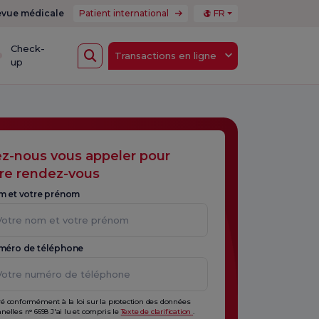
vue médicale
Patient international
FR
Check-
Transactions en ligne
up
ez-nous vous appeler pour
re rendez-vous
m et votre prénom
méro de téléphone
é conformément à la loi sur la protection des données
nelles n° 6698 J'ai lu et compris le
Texte de clarification
.