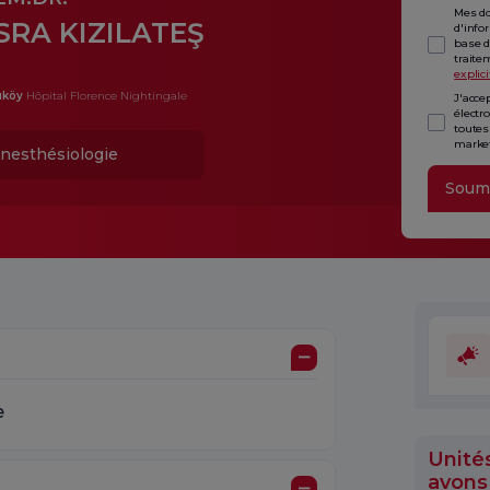
Mes do
SRA KIZILATEŞ
d'info
base d
traite
explici
ıköy
Hôpital Florence Nightingale
J'acce
électr
toutes
market
nesthésiologie
Soum
e
Unité
avons 