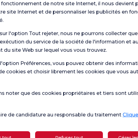
ation
 fonctionnement de notre site Internet, il nous devient 
re site Internet et de personnaliser les publicités en fo
ghtingale de Kadıköy
é.
ation
 sur l'option Tout rejeter, nous ne pourrons collecter qu
 Médical Américain
'exécution du service de la société de l'information et a
 du site Web sur lequel vous vous trouvez.
recherche d'Antalya
 l'option Préférences, vous pouvez obtenir des informat
de cookies et choisir librement les cookies que vous au
n de la Société turque du
 noter que des cookies propriétaires et tiers sont utili
aire de candidature au responsable du traitement
Cliquez
 tout
Refuser tout
Gérer le