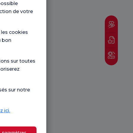
possible
nction de votre
e les cookies
u bon
ions sur toutes
toriserez
sés sur notre
 ici.
s paramètres