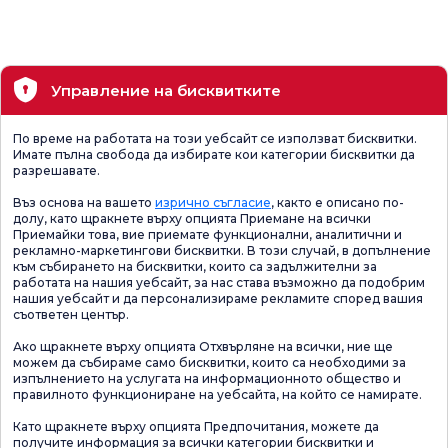
Управление на бисквитките
По време на работата на този уебсайт се използват бисквитки.
Имате пълна свобода да избирате кои категории бисквитки да
разрешавате.
Въз основа на вашето
изрично съгласие
, както е описано по-
долу, като щракнете върху опцията Приемане на всички
Приемайки това, вие приемате функционални, аналитични и
рекламно-маркетингови бисквитки. В този случай, в допълнение
към събирането на бисквитки, които са задължителни за
работата на нашия уебсайт, за нас става възможно да подобрим
нашия уебсайт и да персонализираме рекламите според вашия
съответен център.
Ако щракнете върху опцията Отхвърляне на всички, ние ще
можем да събираме само бисквитки, които са необходими за
изпълнението на услугата на информационното общество и
правилното функциониране на уебсайта, на който се намирате.
Като щракнете върху опцията Предпочитания, можете да
получите информация за всички категории бисквитки и