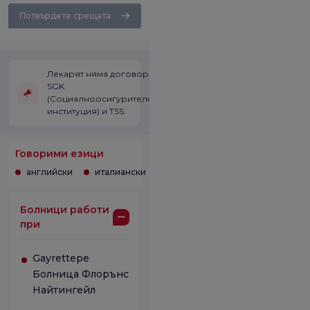
Потвърдете срещата
Лекарят няма договор със
SGK
(Социалноосигурителната
институция) и TSS.
Говорими езици
английски
италиански
Болници работи
при
Gayrettepe
Болница Флорънс
Найтингейл