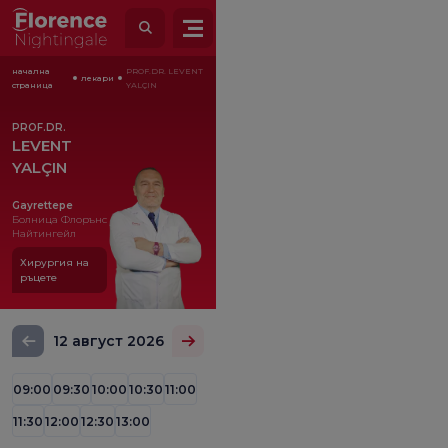
начална
PROF.DR. LEVENT
лекари
страница
YALÇIN
PROF.DR.
LEVENT
YALÇIN
Gayrettepe
Болница Флорънс
Найтингейл
Хирургия на
ръцете
12 август 2026
09:00
09:30
10:00
10:30
11:00
11:30
12:00
12:30
13:00