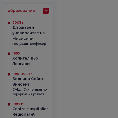
образование
2003 г
Държавен
университет на
Мисисипи
гостуващ професор
1995 г
Хопитал дьо
Лонгари
1988-1989 г
Болница Сейнт
Винсент
САЩ - Стипендия по
хирургия на ръката
1987 г
Centre Hospitalier
Regional et