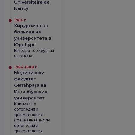
Universitaire de
Nancy
1986 г
Хирургическа
болница на
университета в
Юрцбург
Катедра по хирургия
на ръката
1984-1988 г
Медицински
факултет
Cerrahpaşa на
Истанбулския
университет
Клиника по
ортопедия и
травматология -
Специализация по
ортопедия и
травматология