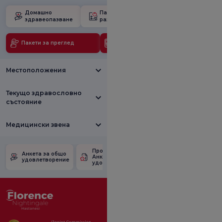
Домашно
Пакет за
Училище за
здравеопазване
раждане
бременност
Пакети за преглед
Медицински технологии
Местоположения
Текущо здравословно
състояние
Медицински звена
Проверете
Анкета за
Анкета за общо
Анкетата за
удовлетвореност
удовлетворение
удовлетвореност.
от промоцията