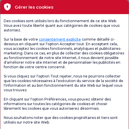
Santé actuelle
Gérer les cookies
Unités médicales
Des cookies sont utilisés lors du fonctionnement de ce site Web.
Vous avez toute liberté quant aux catégories de cookies que vous
autorisez.
Enquête
Consultez le
Enquête de
générale de
questionnaire de
satisfaction sur
Sur la base de votre
consentement explicite
comme détaillé ci-
satisfaction
satisfaction.
les promotions
dessous en cliquant sur l'option Accepter tout. En acceptant cela,
vous acceptez les cookies fonctionnels, analytiques et publicitaires-
marketing. Dans ce cas, en plus de collecter des cookies obligatoires
au fonctionnement de notre site Internet, il nous devient possible
d'améliorer notre site Internet et de personnaliser les publicités en
fonction de votre centre concerné.
Si vous cliquez sur l'option Tout rejeter, nous ne pourrons collecter
que les cookies nécessaires à l'exécution du service de la société de
l'information et au bon fonctionnement du site Web sur lequel vous
vous trouvez.
Autorisation de tourisme médical
kvkk
Droits des patients
En cliquant sur l'option Préférences, vous pouvez obtenir des
Le contenu de cette page est fourni à titre informatif uniquement. N'hésitez pas à
informations sur toutes les catégories de cookies et choisir
consulter votre médecin pour obtenir un diagnostic et un traitement.
librement les cookies que vous autoriserez désormais.
@2026 Groupe Hôpitaux Florence Nightingale
Nous souhaitons noter que des cookies propriétaires et tiers sont
utilisés sur notre site Web.
Rédacteur en chef : Uğurcan Durmuş - 0 549 455 55 46. - Date de mise à jour :