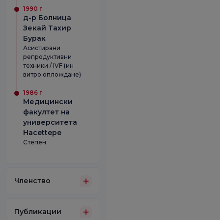
1990 г
д-р Болница
Зекай Тахир
Бурак
Асистирани
репродуктивни
техники / IVF (ин
витро оплождане)
1986 г
Медицински
факултет на
университета
Hacettepe
Степен
Членство
Публикации