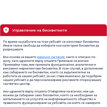
Управление на бисквитките
По време на работата на този уебсайт се използват бисквитки.
Имате пълна свобода да избирате кои категории бисквитки да
разрешавате.
Въз основа на вашето
изрично съгласие
, както е описано по-
долу, като щракнете върху опцията Приемане на всички
Приемайки това, вие приемате функционални, аналитични и
рекламно-маркетингови бисквитки. В този случай, в допълнение
към събирането на бисквитки, които са задължителни за
работата на нашия уебсайт, за нас става възможно да подобрим
нашия уебсайт и да персонализираме рекламите според вашия
съответен център.
Ако щракнете върху опцията Отхвърляне на всички, ние ще
можем да събираме само бисквитки, които са необходими за
изпълнението на услугата на информационното общество и
правилното функциониране на уебсайта, на който се намирате.