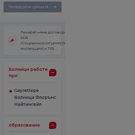
Потвърдете срещата
Лекарят няма договор със
SGK
(Социалноосигурителната
институция) и TSS.
Болници работи
при
Gayrettepe
Болница Флорънс
Найтингейл
образование