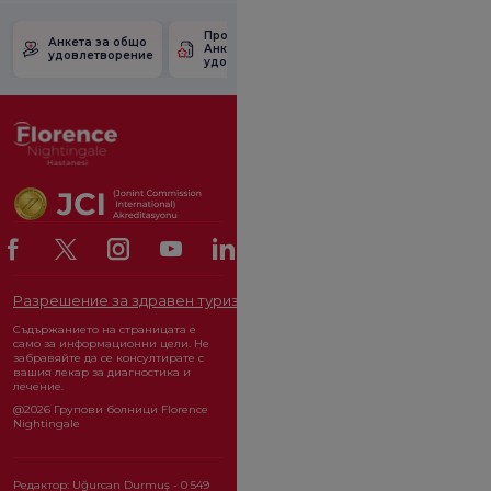
Проверете
Анкета за
Анкета за общо
Анкетата за
удовлетвореност
удовлетворение
удовлетвореност.
от промоцията
Разрешение за здравен туризъм
ОРГАН ЗА ЗАЩИТА НА ЛИЧ
Съдържанието на страницата е
само за информационни цели. Не
забравяйте да се консултирате с
вашия лекар за диагностика и
лечение.
@2026 Групови болници Florence
Nightingale
Редактор: Uğurcan Durmuş - 0 549