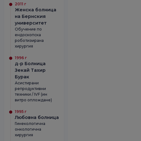
2011 г
Женска болница
на Бернския
университет
Обучение по
ендоскопска
роботизирана
хирургия
1996 г
д-р Болница
Зекай Тахир
Бурак
Асистирани
репродуктивни
техники / IVF (ин
витро оплождане)
1995 г
Любовна болница
Гинекологична
онкологична
хирургия