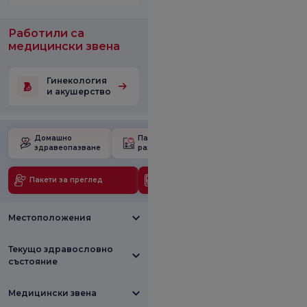
Работили са
медицински звена
Гинекология
и акушерство
Домашно
Пакет за
Училище за
здравеопазване
раждане
бременност
Пакети за преглед
Медицински технологии
Местоположения
Текущо здравословно
състояние
Медицински звена