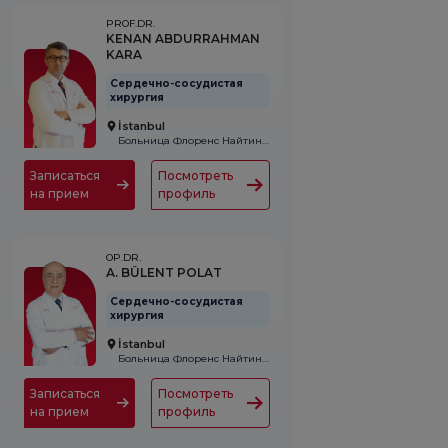
PROF.DR.
KENAN ABDURRAHMAN
KARA
Сердечно-сосудистая
хирургия
İstanbul
Больница Флоренс Найтингейл
Записаться
Посмотреть
на прием
профиль
OP.DR.
A. BÜLENT POLAT
Сердечно-сосудистая
хирургия
İstanbul
Больница Флоренс Найтингейл
Записаться
Посмотреть
на прием
профиль