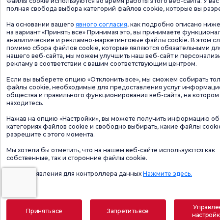
Файлы cookie используются во время работы этого веб-сайта. У вас
полная свобода выбора категорий файлов cookie, которые вы разр
На основании вашего
явного согласия
, как подробно описано ниже
на вариант «Принять все» Принимая это, вы принимаете функциона
аналитические и рекламно-маркетинговые файлы cookie. В этом сл
помимо сбора файлов cookie, которые являются обязательными дл
нашего веб-сайта, мы можем улучшить наш веб-сайт и персонализ
рекламу в соответствии с вашим соответствующим центром.
Если вы выберете опцию «Отклонить все», мы сможем собирать то
файлы cookie, необходимые для предоставления услуг информац
общества и правильного функционирования веб-сайта, на котором
находитесь.
Нажав на опцию «Настройки», вы можете получить информацию об
категориях файлов cookie и свободно выбирать, какие файлы cooki
разрешите с этого момента.
Мы хотели бы отметить, что на нашем веб-сайте используются как
собственные, так и сторонние файлы cookie.
Форма заявления для контроллера данных
Нажмите здесь.
Управле
Принять все
Запретить все
настрой