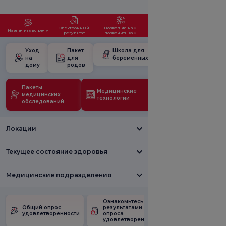
Электронный
Позвольте нам
Назначить встречу
результат
позвонить вам
Уход
Пакет
Школа для
на
для
беременных
дому
родов
Пакеты
Медицинские
медицинских
технологии
обследований
Локации
Текущее состояние здоровья
Медицинские подразделения
Ознакомьтесь с
Опрос
Общий опрос
результатами
удовлетворен
удовлетворенности
опроса
рекламными
удовлетворенности.
акциями