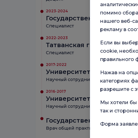
аналитические
2023-2024
помимо сбора
Государственная больниц
нашего веб-са
Специалист
рекламу в соо
2022-2023
Если вы выбер
Татванская государственн
cookie, необ
Специалист
правильного ф
2017-2022
Университет Инёню
Нажав на опц
Научный сотрудник
категориях фа
разрешите с э
2016-2017
Университет Ахи Эвран
Мы хотели бы 
Научный сотрудник
так и сторонн
Государственная больниц
Форма заявле
Врач общей практики