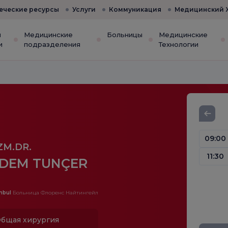
еческие ресурсы
Услуги
Коммуникация
Медицинский 
и
Медицинские
Больницы
Медицинские
и
подразделения
Технологии
09:00
ZM.DR.
11:30
DEM TUNÇER
nbul
Больница Флоренс Найтингейл
бщая хирургия