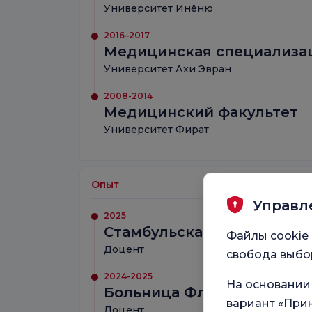
Университет Инёню
2016–2017
Медицинская специализа
Университет Ахи Эвран
2008-2014
Медицинский факультет
Университет Фират
Опыт
Управл
2025
Стамбульская больница Ф
Файлы cookie 
Доцент
свобода выбор
2024-2025
На основании
Больница Флория Медика
вариант «Прин
Доцент