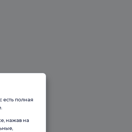
с есть полная
.
е, нажав на
ьные,