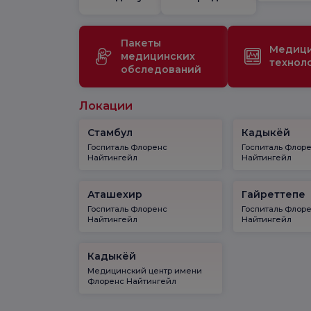
Пакеты
Медиц
медицинских
технол
обследований
Локации
Стамбул
Кадыкёй
Госпиталь Флоренс
Госпиталь Флор
Найтингейл
Найтингейл
Аташехир
Гайреттепе
Госпиталь Флоренс
Госпиталь Флор
Найтингейл
Найтингейл
Кадыкёй
Медицинский центр имени
Флоренс Найтингейл