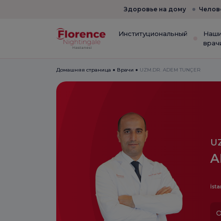
Здоровье на дому
Челов
Институциональный
Наш
врач
Домашняя страница
Врачи
UZM.DR. ADEM TUNÇER
U
A
İsta
О