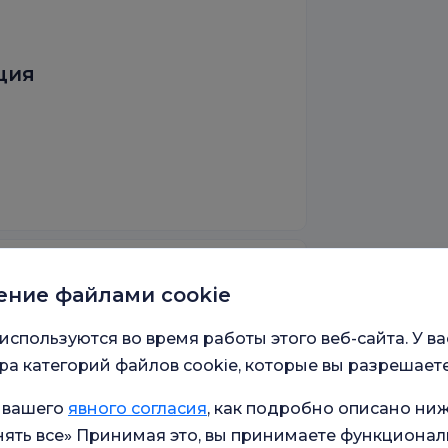
ция
ение файлами cookie
лоренс Найтингейл
используются во время работы этого веб-сайта. У ва
а категорий файлов cookie, которые вы разрешаете
 вашего
явного согласия
, как подробно описано ниж
л Парк
ять все» Принимая это, вы принимаете функционал