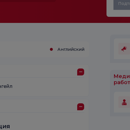
Подт
Английский
Меди
работ
нгейл
ция