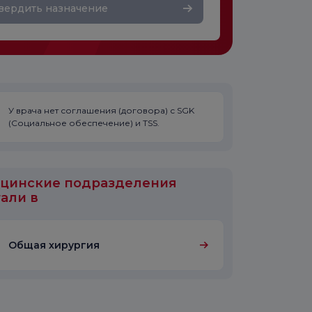
вердить назначение
У врача нет соглашения (договора) с SGK
(Социальное обеспечение) и TSS.
цинские подразделения
али в
Общая хирургия