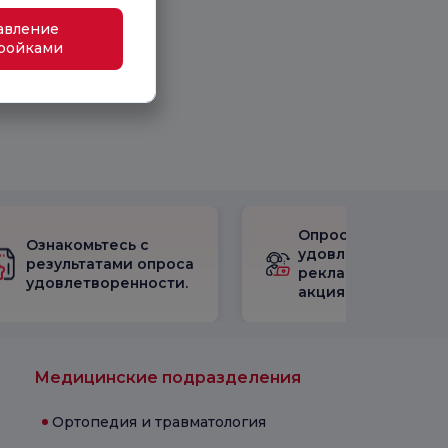
авление
ройками
Опрос
Ознакомьтесь с
удовлетворенност
результатами опроса
рекламными
удовлетворенности.
акциями
Медицинские подразделения
Ортопедия и травматология