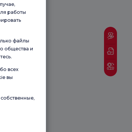
лучае,
для работы
зировать
олько файлы
о общества и
тесь.
бо всех
ie вы
 собственные,