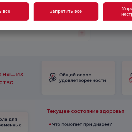
Упр
ь все
Запретить все
наст
в наших
Общий опрос
удовлетворенности
ство
Текущее состояние здоровья
ола для
Что помогает при диарее?
ременных