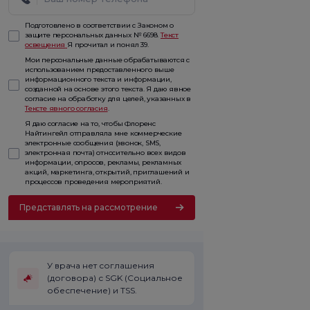
Подготовлено в соответствии с Законом о
защите персональных данных № 6698.
Текст
освещения
Я прочитал и понял 39.
Мои персональные данные обрабатываются с
использованием предоставленного выше
информационного текста и информации,
созданной на основе этого текста. Я даю явное
согласие на обработку для целей, указанных в
Тексте явного согласия
.
Я даю согласие на то, чтобы Флоренс
Найтингейл отправляла мне коммерческие
электронные сообщения (звонок, SMS,
электронная почта) относительно всех видов
информации, опросов, рекламы, рекламных
акций, маркетинга, открытий, приглашений и
процессов проведения мероприятий.
Представлять на рассмотрение
У врача нет соглашения
(договора) с SGK (Социальное
обеспечение) и TSS.