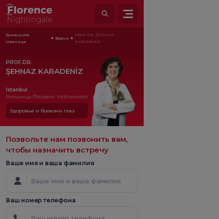
Домашняя
PROF.DR. ŞEHNAZ
Врачи
страница
KARADENİZ
PROF.DR.
ŞEHNAZ KARADENİZ
İstanbul
Больница Флоренс Найтингейл
Здоровье и болезни глаз
Позвольте нам позвонить вам,
чтобы назначить встречу
Ваше имя и ваша фамилия
Ваш номер телефона