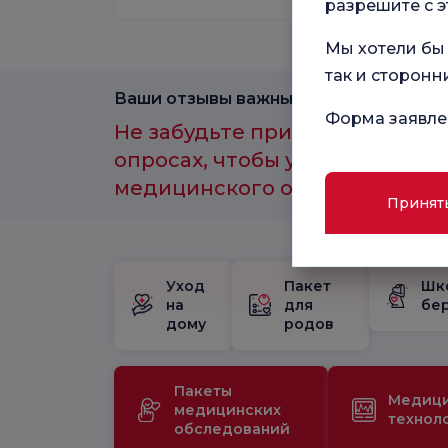
разрешите с э
Мы хотели бы 
так и сторонн
Ваши отзывы важны для нас.
Форма заявле
Не забудьте принять участие 
опросах, чтобы улучшить каче
медицинского обслуживания.
Принят
Уход
Пакет
Шк
на
для
бе
дому
родов
Пакеты
Медиц
медицинских
технол
обследований