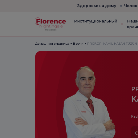
Здоровье на дому
Челов
Институциональный
Наш
врач
Домашняя страница
Врачи
PROF.DR. KAMİL HASAN TÜZÜN
P
K
Kad
С