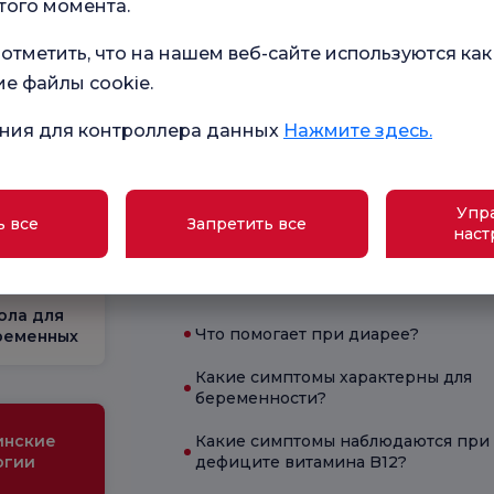
того момента.
отметить, что на нашем веб-сайте используются как
ие файлы cookie.
ния для контроллера данных
Нажмите здесь.
в наших
Общий опрос
удовлетворенности
ство
Упр
ь все
Запретить все
наст
Текущее состояние здоровья
ола для
Что помогает при диарее?
ременных
Какие симптомы характерны для
беременности?
инские
Какие симптомы наблюдаются при
огии
дефиците витамина B12?