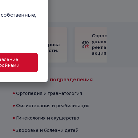
 собственные,
Опрос
Ознакомьтесь с
удовлетворенност
результатами опроса
рекламными
удовлетворенности.
акциями
авление
ройками
Медицинские подразделения
Ортопедия и травматология
Физиотерапия и реабилитация
Гинекология и акушерство
Здоровье и болезни детей