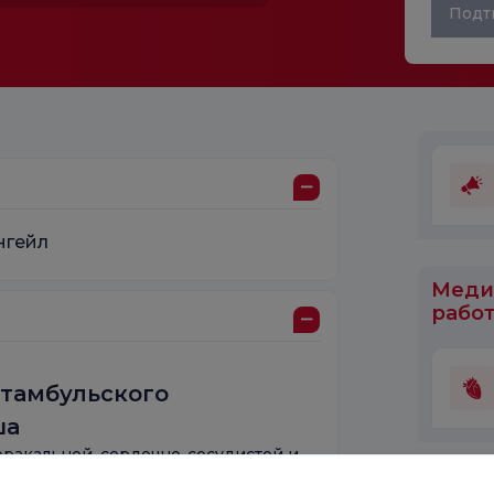
Подт
нгейл
Меди
работ
тамбульского
ша
оракальной, сердечно-сосудистой и