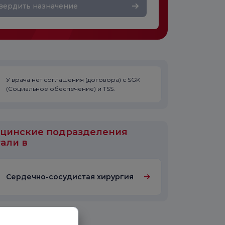
вердить назначение
У врача нет соглашения (договора) с SGK
(Социальное обеспечение) и TSS.
цинские подразделения
али в
Сердечно-сосудистая хирургия