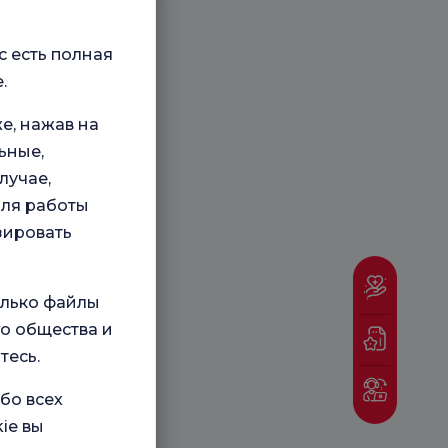
с есть полная
.
е, нажав на
ьные,
лучае,
для работы
зировать
олько файлы
о общества и
тесь.
бо всех
ie вы