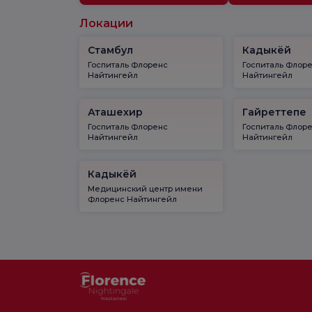
Локации
Стамбул
Кадыкёй
Госпиталь Флоренс
Госпиталь Флор
Найтингейл
Найтингейл
Аташехир
Гайреттепе
Госпиталь Флоренс
Госпиталь Флор
Найтингейл
Найтингейл
Кадыкёй
Медицинский центр имени
Флоренс Найтингейл