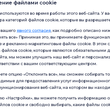
ение файлами cookie
тамбульского
используются во время работы этого веб-сайта. У ва
ша
а категорий файлов cookie, которые вы разрешаете
о-сосудистой и сосудистой хирургии.
 вашего
явного согласия
, как подробно описано ниж
ять все» Принимая это, вы принимаете функционал
тамбульского
 и рекламно-маркетинговые файлы cookie. В этом с
ша
 файлов cookie, которые являются обязательными 
-сосудистая и сосудистая хирургия
йта, мы можем улучшить наш веб-сайт и персонали
тветствии с вашим соответствующим центром.
т, Медицинский
ете опцию «Отклонить все», мы сможем собирать т
ходимые для предоставления услуг информационног
ункционирования веб-сайта, на котором вы находи
ет Джеррахпаша
ию «Настройки», вы можете получить информацию о
йлов cookie и свободно выбирать, какие файлы cook