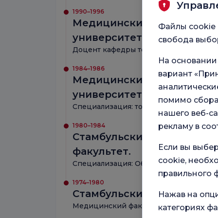
Управл
1990–1996
Медицинский факультет С
Файлы cookie 
университета Джеррахпа
свобода выбор
Доцент кафедры торакальной, сердечн
На основании
1984–1986
вариант «Прин
Медицинский факультет С
аналитические
университета Джеррахпа
помимо сбора
Специализация: торакальная, сердечно
нашего веб-са
1980–1984
рекламу в соо
Стамбульский университе
Если вы выбер
факультет.
cookie, необ
Специализация: Общая хирургия
правильного ф
1974–1980
Стамбульский университ
Нажав на опц
Медицинский факультет
категориях фа