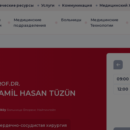
еческие ресурсы
Услуги
Коммуникация
Медицинский 
и
Медицинские
Больницы
Медицинские
и
подразделения
Технологии
09:00
ROF.DR.
12:00
AMİL HASAN TÜZÜN
ıköy
Больница Флоренс Найтингейл
ердечно-сосудистая хирургия