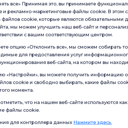
ять все» Принимая это, вы принимаете функционал
 и рекламно-маркетинговые файлы cookie. В этом с
 файлов cookie, которые являются обязательными 
йта, мы можем улучшить наш веб-сайт и персонали
тветствии с вашим соответствующим центром.
ете опцию «Отклонить все», мы сможем собирать т
ходимые для предоставления услуг информационног
ункционирования веб-сайта, на котором вы находи
ию «Настройки», вы можете получить информацию о
йлов cookie и свободно выбирать, какие файлы cook
в наших
Общий опрос
того момента.
удовлетворенности
ство
отметить, что на нашем веб-сайте используются как
ие файлы cookie.
ния для контроллера данных
Нажмите здесь.
Текущее состояние здоровья