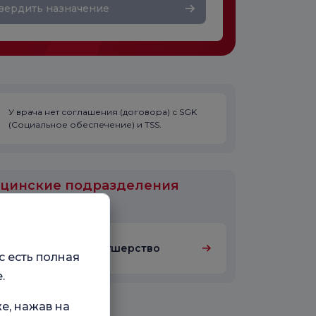
вердить назначение
У врача нет соглашения (договора) с SGK
(Социальное обеспечение) и TSS.
цинские подразделения
али в
Гинекология и акушерство
с есть полная
.
е, нажав на