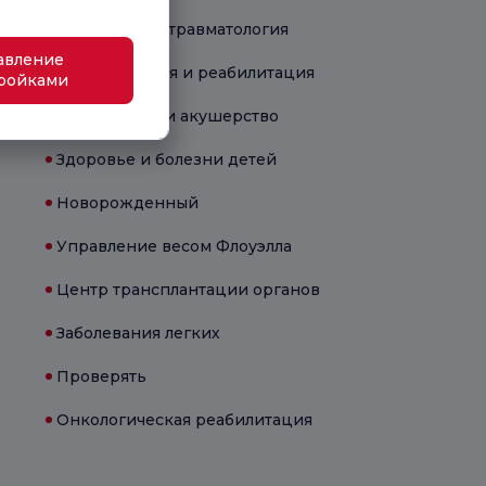
Ортопедия и травматология
авление
Физиотерапия и реабилитация
ройками
Гинекология и акушерство
Здоровье и болезни детей
Новорожденный
Управление весом Флоуэлла
Центр трансплантации органов
Заболевания легких
Проверять
Онкологическая реабилитация