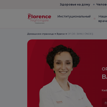
Здоровье на дому
Челов
Институциональный
Наш
врач
Домашняя страница
Врачи
OP.DR. BANU ÖNDEŞ
OP
B
Kad
Г