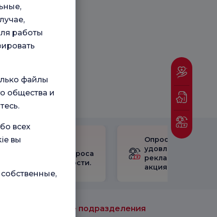
ьные,
лучае,
для работы
зировать
олько файлы
о общества и
тесь.
бо всех
ie вы
Опрос
Ознакомьтесь с
удовлетворенност
результатами опроса
рекламными
удовлетворенности.
акциями
 собственные,
Медицинские подразделения