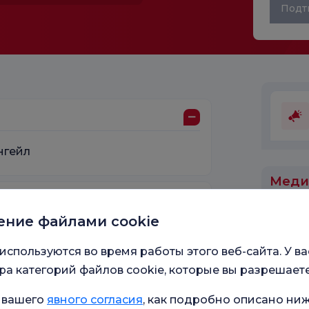
Подт
нгейл
Меди
работ
ение файлами cookie
я больница Таксим
используются во время работы этого веб-сайта. У ва
гистра)
а категорий файлов cookie, которые вы разрешаете
 вашего
явного согласия
, как подробно описано ниж
й факультет