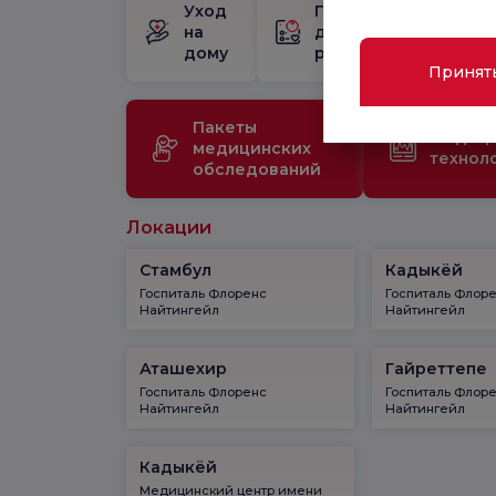
Уход
Пакет
Шк
на
для
бе
дому
родов
Принят
Пакеты
Медиц
медицинских
технол
обследований
Локации
Стамбул
Кадыкёй
Госпиталь Флоренс
Госпиталь Флор
Найтингейл
Найтингейл
Аташехир
Гайреттепе
Госпиталь Флоренс
Госпиталь Флор
Найтингейл
Найтингейл
Кадыкёй
Медицинский центр имени