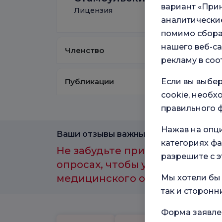
вариант «Прин
Лицензия
аналитические
помимо сбора
нашего веб-са
Членство
рекламу в соо
Публикации
Если вы выбер
cookie, необ
правильного ф
Нажав на опц
Ваши отзывы важны для нас.
категориях фа
Не забудьте принять участие 
разрешите с э
опросах, чтобы улучшить каче
медицинского обслуживания.
Мы хотели бы 
так и сторонн
Форма заявле