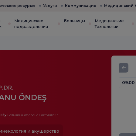
еческие ресурсы
Услуги
Коммуникация
Медицинский 
и
Медицинские
Больницы
Медицинские
и
подразделения
Технологии
09:00
.DR.
ANU ÖNDEŞ
ıköy
Больница Флоренс Найтингейл
инекология и акушерство