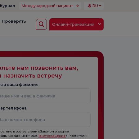
Журнал
Международный пациент
RU
Проверять
Онлайн-транзакции
льте нам позвонить вам,
 назначить встречу
я и ваша фамилия
ер телефона
товлено в соответствии с Законом о защите
нальных данных № 6698.
Текст освещения
Я прочитал и