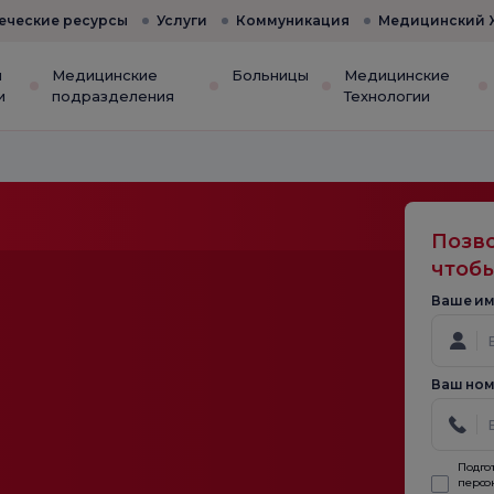
еческие ресурсы
Услуги
Коммуникация
Медицинский 
и
Медицинские
Больницы
Медицинские
и
подразделения
Технологии
Позво
чтобы
Ваше им
Ваш ном
Подго
персо