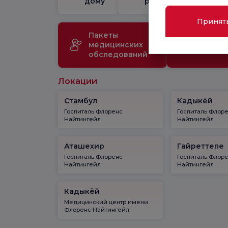
дому
родов
Принят
Пакеты
Медиц
медицинских
технол
обследований
Локации
Стамбул
Кадыкёй
Госпиталь Флоренс
Госпиталь Флор
Найтингейл
Найтингейл
Аташехир
Гайреттепе
Госпиталь Флоренс
Госпиталь Флор
Найтингейл
Найтингейл
Кадыкёй
Медицинский центр имени
Флоренс Найтингейл