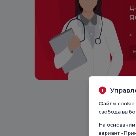
Д-
Я
4
М
Управл
Файлы cookie 
свобода выбор
На основании
вариант «Прин