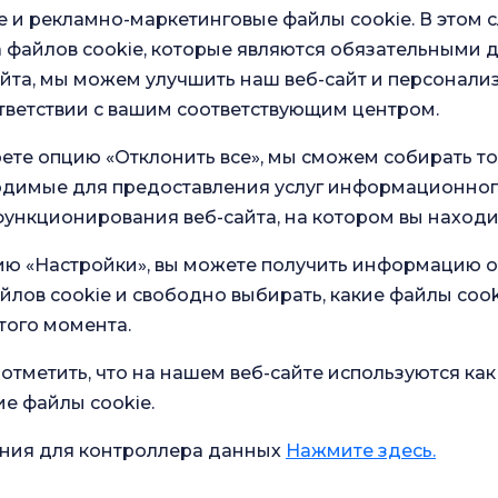
Меди
 и рекламно-маркетинговые файлы cookie. В этом с
работ
 файлов cookie, которые являются обязательными 
йта, мы можем улучшить наш веб-сайт и персонали
тветствии с вашим соответствующим центром.
ете опцию «Отклонить все», мы сможем собирать т
ходимые для предоставления услуг информационног
ункционирования веб-сайта, на котором вы находи
ию «Настройки», вы можете получить информацию о
в наших
Общий опрос
йлов cookie и свободно выбирать, какие файлы cook
удовлетворенности
ство
того момента.
отметить, что на нашем веб-сайте используются как
ие файлы cookie.
Текущее состояние здоровья
ния для контроллера данных
Нажмите здесь.
ола для
Что помогает при диарее?
ременных