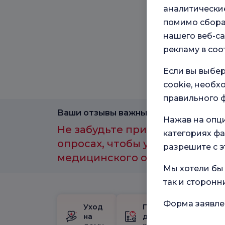
аналитические
помимо сбора
нашего веб-са
рекламу в соо
Если вы выбер
cookie, необ
правильного ф
Ваши отзывы важны для нас.
Нажав на опц
Не забудьте принять участие 
категориях фа
опросах, чтобы улучшить каче
разрешите с э
медицинского обслуживания.
Мы хотели бы 
так и сторонн
Форма заявле
Уход
Пакет
Шк
на
для
бе