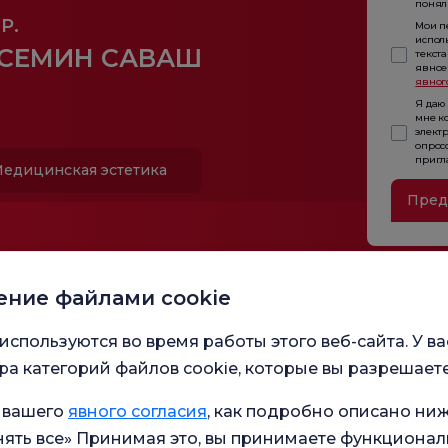
понял 
Р.
Мои п
испол
СЕМИН САВАШ
текста
явное
явног
Я даю
мне к
элект
опрос
пригл
едицинская эстетика
Пред
ение файлами cookie
используются во время работы этого веб-сайта. У ва
а категорий файлов cookie, которые вы разрешаете
 вашего
явного согласия
, как подробно описано ниж
ять все» Принимая это, вы принимаете функционал