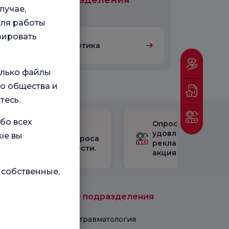
цинские подразделения
лучае,
али в
для работы
зировать
Медицинская эстетика
олько файлы
о общества и
тесь.
бо всех
Опрос
Ознакомьтесь с
удовлетворенност
ie вы
результатами опроса
рекламными
удовлетворенности.
акциями
 собственные,
Медицинские подразделения
Ортопедия и травматология