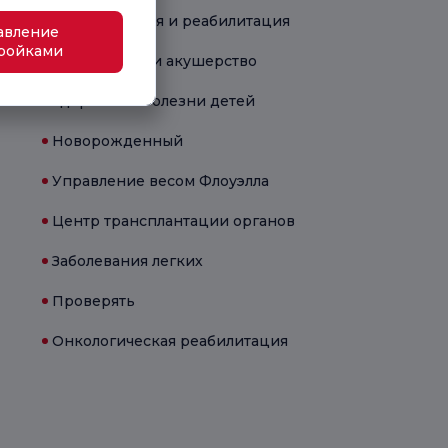
Физиотерапия и реабилитация
авление
ройками
Гинекология и акушерство
Здоровье и болезни детей
Новорожденный
Управление весом Флоуэлла
Центр трансплантации органов
Заболевания легких
Проверять
Онкологическая реабилитация